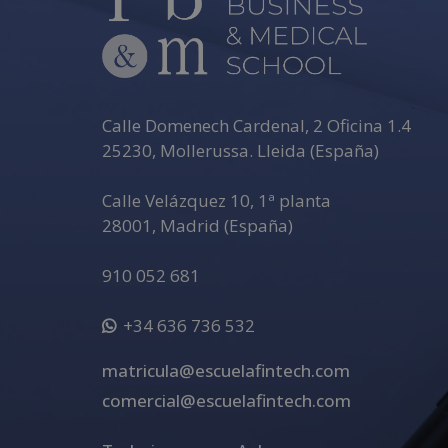
Calle Domenech Cardenal, 2 Oficina 1.4
25230
,
Mollerussa
.
Lleida (España)
Calle Velázquez 10, 1ª planta
28001
,
Madrid (España)
910 052 681
+34 636 736 532
matricula@escuelafintech.com
comercial@escuelafintech.com