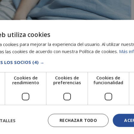
eb utiliza cookies
 cookies para mejorar la experiencia del usuario. Al utilizar nuest
s las cookies de acuerdo con nuestra Política de cookies.
Más in
S LOS SOCIOS
(4) →
pital es quien vigila un centro sanitario. Está
Cookies de
Cookies de
Cookies de
bo correctamente y se preocupa por el bienestar de los
e
rendimiento
preferencias
funcionalidad
hospital. Así que, si quieres saber más sobre este
. En este post te …
Leer más
TALLES
RECHAZAR TODO
ACE