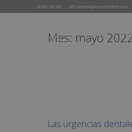
636 736 532
comercial@escuelafintech.com
Mes:
mayo 202
Las urgencias dental