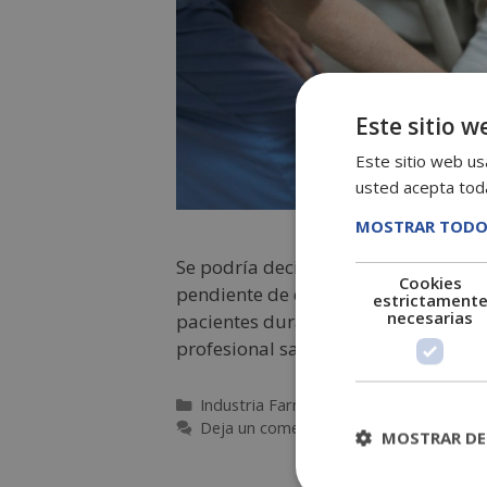
Este sitio w
Este sitio web usa
usted acepta toda
MOSTRAR TODO
Se podría decir que el celador de hos
Cookies
pendiente de que todo se lleve a ca
estrictament
necesarias
pacientes durante su estancia en el 
profesional sanitario, sigue leyendo
Industria Farmacéutica y Veterinaria
Deja un comentario
MOSTRAR DE