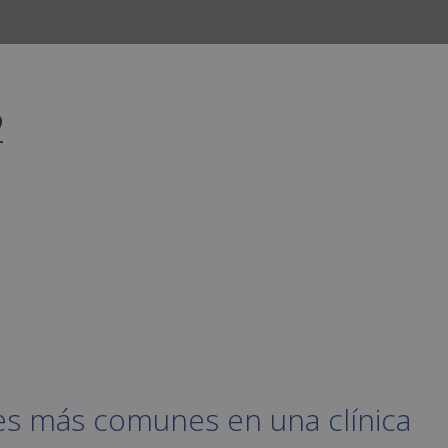
2
INICIO
CURSOS
CAMPUS
EMPLEO
es más comunes en una clínica