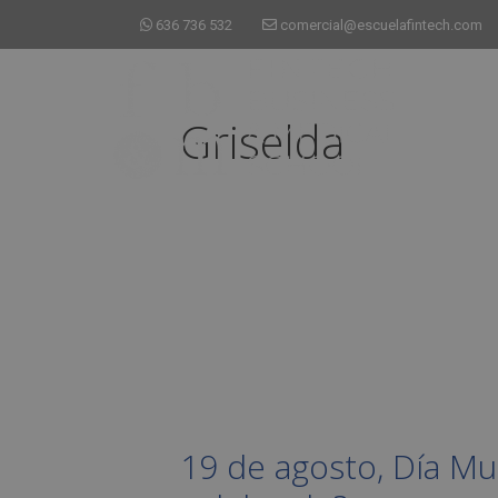
636 736 532
comercial@escuelafintech.com
Griselda
19 de agosto, Día Mu