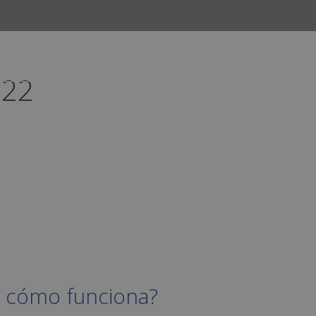
022
INICIO
CURSOS
CAMPUS
EMPLEO
 y cómo funciona?