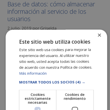
Base de datos: cómo almacenar
información al servicio de los
usuarios
2 julio, 2019
por
Griselda
×
Este sitio web utiliza cookies
Este sitio web usa cookies para mejorar la
experiencia del usuario. Al utilizar nuestro
sitio web, usted acepta todas las cookies
de acuerdo con nuestra Política de cookies.
Más información
MOSTRAR TODOS LOS SOCIOS
(4) →
Una base de datos consiste en un conjunto de
informaciones que están estructuradas y
Cookies
Cookies de
almacenadas de manera sistemática para su
estrictamente
rendimiento
posterior recuperación y uso. Estos almacenes
necesarias
de datos surgen a partir de la necesidad de