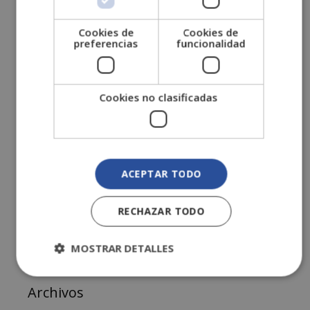
guardar grandes cantidades de información. Por
ello, gracias a la informática y las nuevas
Cookies de
Cookies de
preferencias
funcionalidad
tecnologías, las bases de datos se …
Leer más
Informática y Nuevas Tecnologías
Cookies no clasificadas
Deja un comentario
ACEPTAR TODO
RECHAZAR TODO
MOSTRAR DETALLES
Archivos