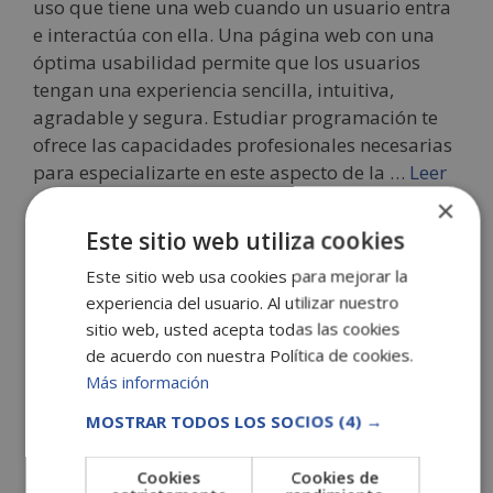
uso que tiene una web cuando un usuario entra
e interactúa con ella. Una página web con una
óptima usabilidad permite que los usuarios
tengan una experiencia sencilla, intuitiva,
agradable y segura. Estudiar programación te
ofrece las capacidades profesionales necesarias
para especializarte en este aspecto de la …
Leer
más
×
Este sitio web utiliza cookies
Informática y Nuevas Tecnologías
Este sitio web usa cookies para mejorar la
Deja un comentario
experiencia del usuario. Al utilizar nuestro
sitio web, usted acepta todas las cookies
de acuerdo con nuestra Política de cookies.
Más información
MOSTRAR TODOS LOS SOCIOS
(4) →
Cookies
Cookies de