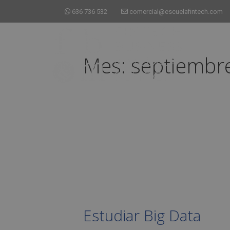
636 736 532
comercial@escuelafintech.com
Mes:
septiembr
Estudiar Big Data