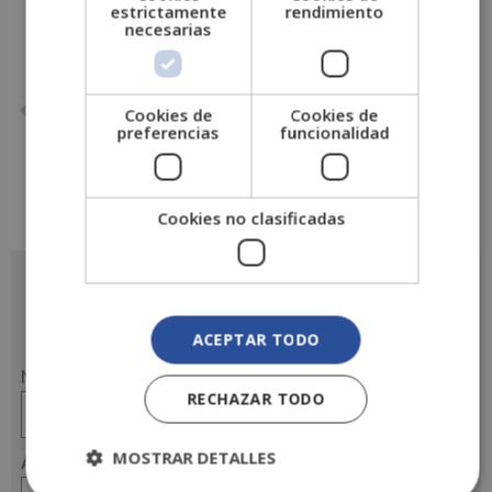
estrictamente
rendimiento
necesarias
ANTERIOR
SIGUIENTE
Cookies de
Cookies de
Siete motivos para estudiar finanzas en Escuela Fintech
Quién es el celador de hospital y a qué se dedica
preferencias
funcionalidad
Cookies no clasificadas
Solicita más información
ACEPTAR TODO
Nombre
RECHAZAR TODO
MOSTRAR DETALLES
Apellidos