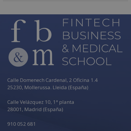
A
l
t
e
r
n
a
t
i
v
e
Calle Domenech Cardenal, 2 Oficina 1.4
:
25230
,
Mollerussa
.
Lleida (España)
Calle Velázquez 10, 1ª planta
28001
,
Madrid (España)
910 052 681