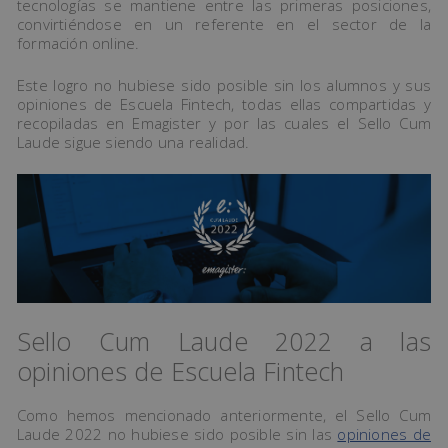
tecnologías se mantiene entre las primeras posiciones,
convirtiéndose en un referente en el sector de la
formación online.
Este logro no hubiese sido posible sin los alumnos y sus
opiniones de Escuela Fintech, todas ellas compartidas y
recopiladas en Emagister y por las cuales el Sello Cum
Laude sigue siendo una realidad.
Sello Cum Laude 2022 a las
opiniones de Escuela Fintech
Como hemos mencionado anteriormente, el Sello Cum
Laude 2022 no hubiese sido posible sin las
opiniones de