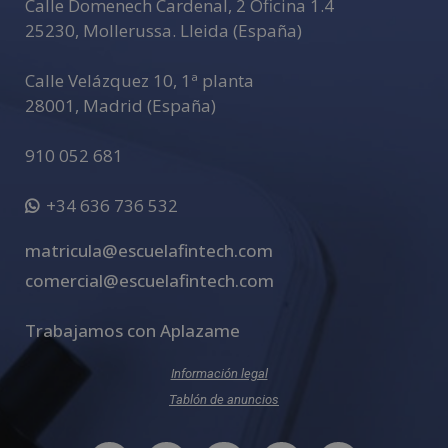
Calle Domenech Cardenal, 2 Oficina 1.4
25230
,
Mollerussa
.
Lleida (España)
Calle Velázquez 10, 1ª planta
28001
,
Madrid (España)
910 052 681
+34 636 736 532
matricula@escuelafintech.com
comercial@escuelafintech.com
Trabajamos con Aplazame
Información legal
Tablón de anuncios