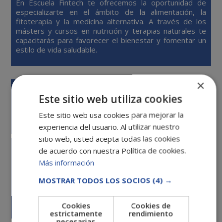
En Escuela Fintech te ofrecemos la oportunidad de
especializarte en el ámbito de la alimentación, la
fitoterapia y la medicina alternativa. A través de los
másters y cursos en nutrición y terapias naturales te
capacitarás para favorecer el bienestar y fomentar un
estilo de vida saludable.
×
Este sitio web utiliza cookies
Este sitio web usa cookies para mejorar la
experiencia del usuario. Al utilizar nuestro
sitio web, usted acepta todas las cookies
FORMACIÓN EN ACTIVIDADES FÍSICAS Y DEPORTIVAS
de acuerdo con nuestra Política de cookies.
Más información
En esta sección encontrarás cursos de deporte con los
que podrás ampliar tus conocimientos en las diferentes
MOSTRAR TODOS LOS SOCIOS
(4) →
disciplinas deportivas, así como en tratamiento de
lesiones, monitor de actividades físicas, hábitos
saludables y más.
Cookies
Cookies de
estrictamente
rendimiento
necesarias