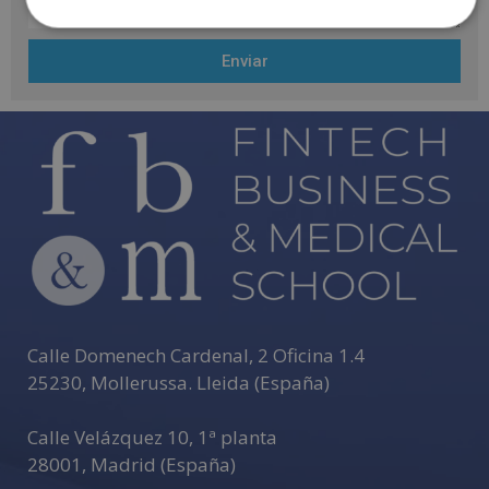
Enviar
A
l
t
e
r
n
a
t
i
v
Calle Domenech Cardenal, 2 Oficina 1.4
e
25230
,
Mollerussa
.
Lleida (España)
:
Calle Velázquez 10, 1ª planta
28001
,
Madrid (España)