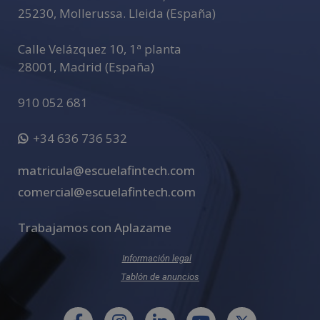
:
25230
,
Mollerussa
.
Lleida (España)
Calle Velázquez 10, 1ª planta
28001
,
Madrid (España)
910 052 681
+34 636 736 532
matricula@escuelafintech.com
comercial@escuelafintech.com
Trabajamos con Aplazame
Información legal
Tablón de anuncios