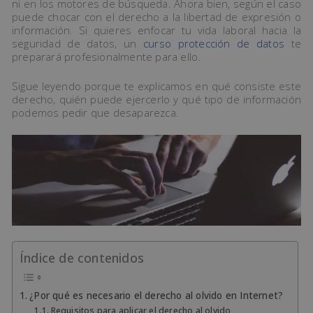
ni en los motores de búsqueda. Ahora bien, según el caso
puede chocar con el derecho a la libertad de expresión o
información. Si quieres enfocar tu vida laboral hacia la
seguridad de datos, un
curso protección de datos
te
preparará profesionalmente para ello.
Sigue leyendo porque te explicamos en qué consiste este
derecho, quién puede ejercerlo y qué tipo de información
podemos pedir que desaparezca.
Índice de contenidos
¿Por qué es necesario el derecho al olvido en Internet?
Requisitos para aplicar el derecho al olvido