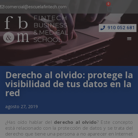
comercial@escuelafintech.com
910 052 681
Derecho al olvido: protege la
visibilidad de tus datos en la
red
agosto 27, 2019
¿Has oído hablar del
derecho al olvido
? Este concepto
está relacionado con la protección de datos y se trata del
derecho que tiene una persona a no aparecer en Internet