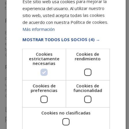
Este sitio web usa cookies para mejorar la
persona o departamento que lleva a cabo según que
tareas puedan provocar fraude.
experiencia del usuario. Al utilizar nuestro
sitio web, usted acepta todas las cookies
Redactar un Código Ético
de acuerdo con nuestra Política de cookies.
Más información
Este se trata de un documento donde se refleja el
compromiso de la empresa con las normas de conductas
MOSTRAR TODOS LOS SOCIOS
(4) →
e integridad empresarial que han de seguir todos los
trabajadores. Se recomienda repartirlo entre los distintos
Cookies
Cookies de
departamentos y que todo empleado lo firme.
estrictamente
rendimiento
necesarias
Preparar un canal de denuncias
Para investigar casos de fraude, es importante contar con
un canal de denuncias, ya sean internas o externas. Una
Cookies de
Cookies de
manera cómoda de hacerlo es a través de la página web
preferencias
funcionalidad
de la empresa o un correo electrónico.
La importancia del compliance
Cookies no clasificadas
program