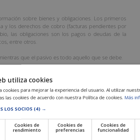
formación sobre bienes y obligaciones. Los primeros
sa y los derechos de cobro (facturas pendientes por
ambio, las obligaciones son los pagos o deudas de la
os, entre otros.
 mientras que el pasivo es todo aquello que se debe.
eb utiliza cookies
sobre el resultado económico de la compañía y de
 cookies para mejorar la experiencia del usuario. Al utilizar nuest
rencia entre los ingresos obtenidos y los gastos.
s las cookies de acuerdo con nuestra Política de cookies.
Más in
S LOS SOCIOS
(4) →
ciones que se llevan a cabo durante todo el año, sin
Cookies de
Cookies de
Cookies de
e
rendimiento
preferencias
funcionalidad
pliaciones de capital, los resultados de ejercicios