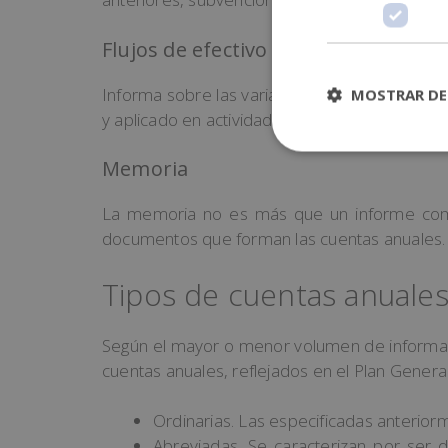
Flujos de efectivo
Informa sobre las variaciones y movimientos 
MOSTRAR DE
y aplicado en actividades operativas, inversio
Memoria
La memoria no es más que un informe compl
documentos que forman las cuentas anuales.
Tipos de cuentas anuale
Según el mayor o menor volumen de informaci
cuentas anuales, reflejados en el Plan Genera
Ordinarias. Las especificadas anterior
Abreviadas. Se caracterizan por ser d