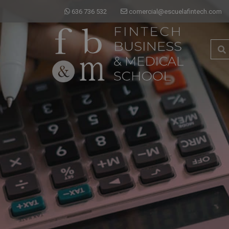
636 736 532
comercial@escuelafintech.com