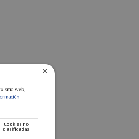
:
×
ro sitio web,
formación
Cookies no
clasificadas