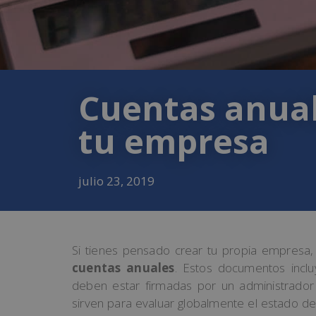
Cuentas anual
tu empresa
julio 23, 2019
Si tienes pensado crear tu propia empresa
cuentas anuales
. Estos documentos inclu
deben estar firmadas por un administrador
sirven para evaluar globalmente el estado de