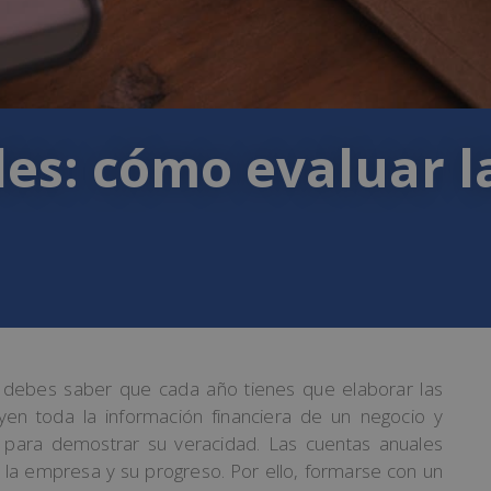
es: cómo evaluar l
, debes saber que cada año tienes que elaborar las
yen toda la información financiera de un negocio y
 para demostrar su veracidad. Las cuentas anuales
 la empresa y su progreso. Por ello, formarse con un