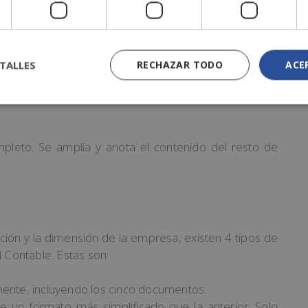
de efectivos. Muestra el efectivo que se ha generado
TALLES
RECHAZAR TODO
ACE
nes o financiamiento.
eto. Se amplia y anota el contenido del resto de
s
ón y la dimensión de la empresa, existen 4 tipos de
l Contable. Estas son:
mente, incluyendo los cinco documentos.
e un formato más simplificado que la anterior. Solo