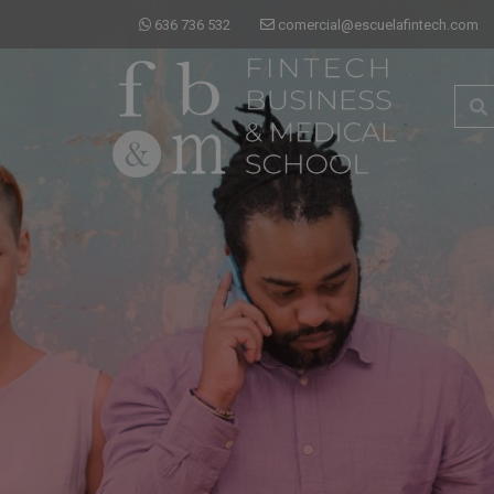
636 736 532
comercial@escuelafintech.com