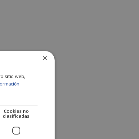
:
×
ro sitio web,
formación
Cookies no
clasificadas