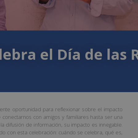
ebra el Día de las 
ente oportunidad para reflexionar sobre el impacto
 conectarnos con amigos y familiares hasta ser una
a difusión de información, su impacto es innegable.
do con esta celebración: cuándo se celebra, qué es,