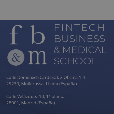
o
r
a
Añadir al carrito
d
o
Añadir al carrito
c
o
n
0
d
e
5
Calle Domenech Cardenal, 2 Oficina 1.4
25230
,
Mollerussa
.
Lleida (España)
Calle Velázquez 10, 1ª planta
28001
,
Madrid (España)