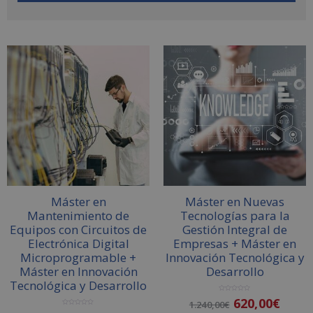
A
l
t
e
r
n
a
t
i
v
Máster en
Máster en Nuevas
e
Mantenimiento de
Tecnologías para la
:
Equipos con Circuitos de
Gestión Integral de
Electrónica Digital
Empresas + Máster en
Microprogramable +
Innovación Tecnológica y
Máster en Innovación
Desarrollo
Tecnológica y Desarrollo
V
620,00
€
1.240,00
€
a
l
V