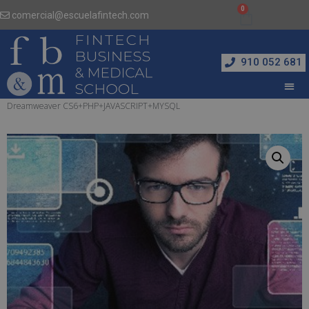
comercial@escuelafintech.com
910 052 681
Inicio
/
Informática y Nuevas Tecnologías
/ Máster en Programación Web con
Dreamweaver CS6+PHP+JAVASCRIPT+MYSQL