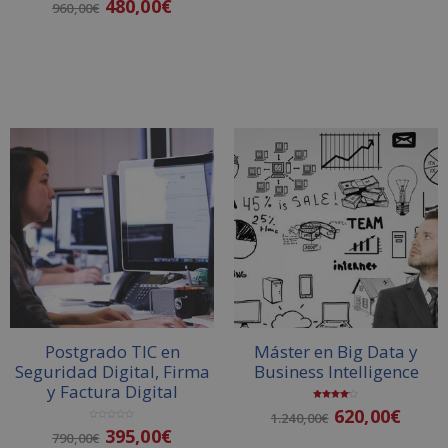
480,00
€
o
960,00
€
a
r
l
a
o
d
r
o
a
Añadir al carrito
c
d
o
o
n
Añadir al carrito
c
0
o
d
n
e
0
5
d
e
5
Postgrado TIC en
Máster en Big Data y
Seguridad Digital, Firma
Business Intelligence
y Factura Digital
Valorado
620,00
€
1.240,00
€
con
4.00
V
395,00
€
de 5
790,00
€
a
l