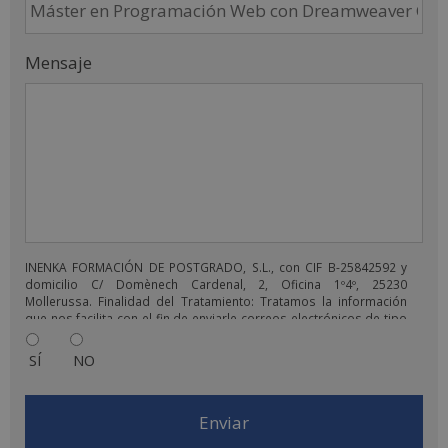
Mensaje
INENKA FORMACIÓN DE POSTGRADO, S.L., con CIF B-25842592 y
domicilio C/ Domènech Cardenal, 2, Oficina 1º4º, 25230
Mollerussa. Finalidad del Tratamiento: Tratamos la información
que nos facilita con el fin de enviarle correos electrónicos de tipo
comercial relacionado con los productos ofrecidos y otros tipo
de productos que fueran de su interés. Legitimación del
SÍ
NO
tratamiento: Consentimiento del interesado. Derechos: Puede
ejercitar sus derechos identificándose suficientemente,
dirigiéndose a la dirección comercial@escuelafintech.com. Para
más información consulte nuestra Política de Privacidad. Desea
recibir información comercial (vía telefónica y/o email):