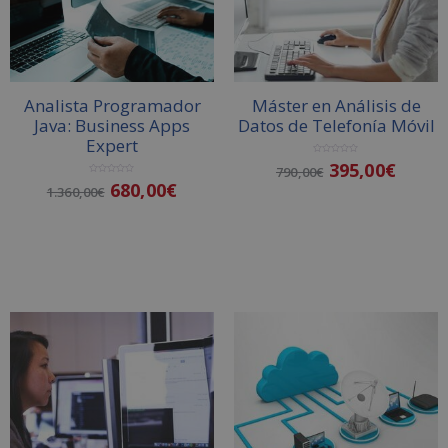
a
t
i
v
Analista Programador
Máster en Análisis de
e
Java: Business Apps
Datos de Telefonía Móvil
:
Expert
V
395,00
€
790,00
€
a
l
V
680,00
€
o
1.360,00
€
a
r
l
a
o
d
r
o
a
Añadir al carrito
c
d
o
o
n
Añadir al carrito
c
0
o
d
n
e
0
5
d
e
5