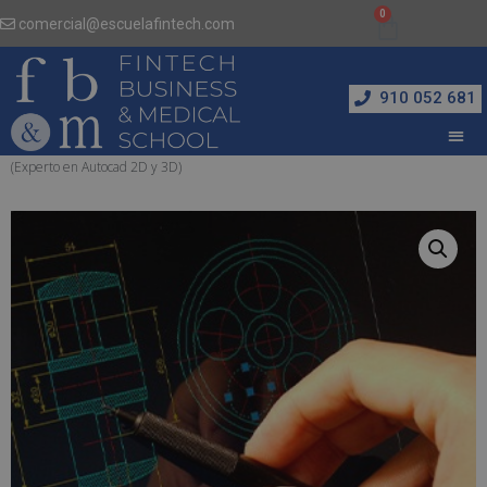
comercial@escuelafintech.com
910 052 681
Inicio
/
Informática y Nuevas Tecnologías
/ Técnico de Diseño en Autocad 2022
(Experto en Autocad 2D y 3D)