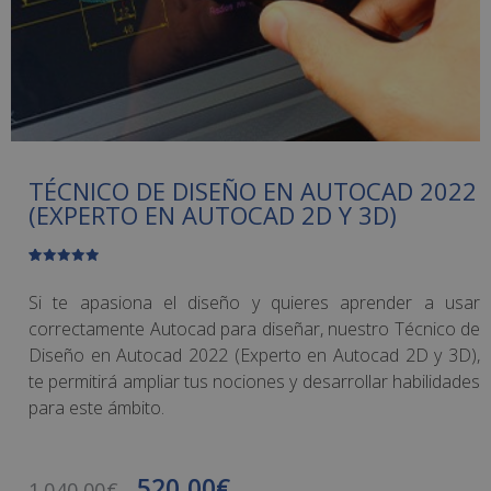
TÉCNICO DE DISEÑO EN AUTOCAD 2022
(EXPERTO EN AUTOCAD 2D Y 3D)
Valorado
1
con
5.00
de
5 en base
Si te apasiona el diseño y quieres aprender a usar
a
valoración
de un
correctamente Autocad para diseñar, nuestro Técnico de
cliente
Diseño en Autocad 2022 (Experto en Autocad 2D y 3D),
te permitirá ampliar tus nociones y desarrollar habilidades
para este ámbito.
520,00
€
1.040,00
€