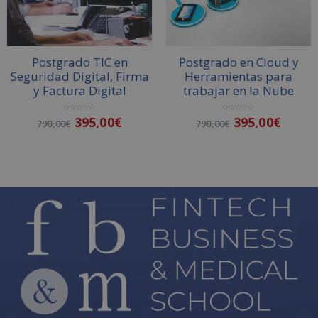
Postgrado TIC en
Postgrado en Cloud y
Seguridad Digital, Firma
Herramientas para
y Factura Digital
trabajar en la Nube
V
V
395,00
€
395,00
€
790,00
€
790,00
€
a
a
l
l
o
o
r
r
a
a
d
d
o
o
Añadir al carrito
Añadir al carrito
c
c
o
o
n
n
0
0
d
d
e
e
5
5