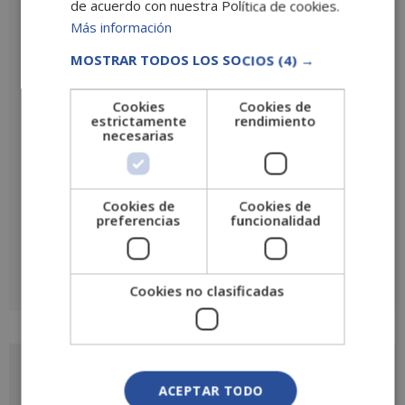
de acuerdo con nuestra Política de cookies.
Más información
Tu valoración
*
MOSTRAR TODOS LOS SOCIOS
(4) →
Cookies
Cookies de
estrictamente
rendimiento
Nombre
*
necesarias
Correo electrónico
*
Cookies de
Cookies de
preferencias
funcionalidad
Cookies no clasificadas
A
l
t
e
r
Solicita más información
n
ACEPTAR TODO
a