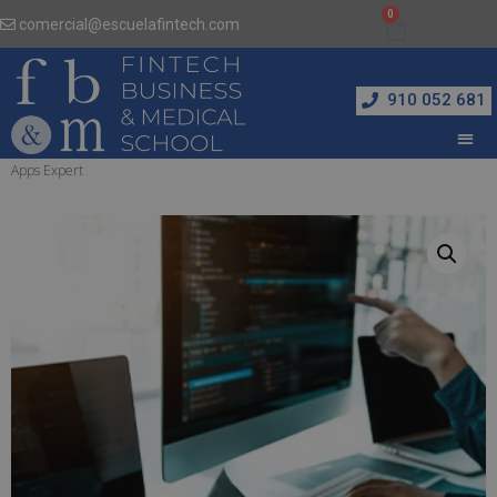
comercial@escuelafintech.com
910 052 681
Inicio
/
Informática y Nuevas Tecnologías
/ Analista Programador Java: Business
Apps Expert