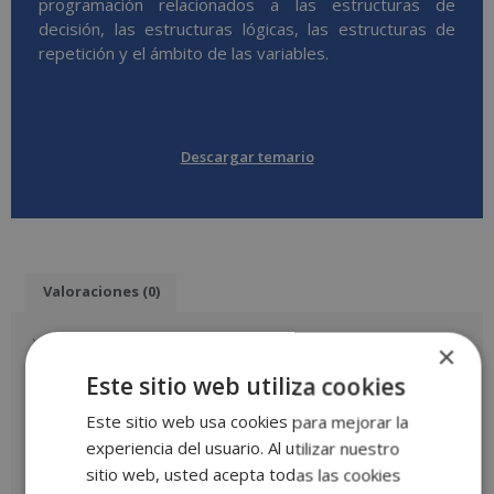
programación relacionados a las estructuras de
decisión, las estructuras lógicas, las estructuras de
repetición y el ámbito de las variables.
Descargar temario
Valoraciones (0)
Valoraciones
×
Este sitio web utiliza cookies
No hay valoraciones aún.
Este sitio web usa cookies para mejorar la
Sé el primero en valorar “Analista Programador Java: Business
experiencia del usuario. Al utilizar nuestro
Apps Expert”
Tu puntuación
*
sitio web, usted acepta todas las cookies