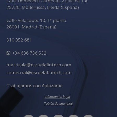
Calle Domenech Cardenal, 2 Oficina 1.4
25230
,
Mollerussa
.
Lleida (España)
Calle Velázquez 10, 1ª planta
28001
,
Madrid (España)
910 052 681
+34 636 736 532
matricula@escuelafintech.com
comercial@escuelafintech.com
Trabajamos con Aplazame
Información legal
Tablón de anuncios