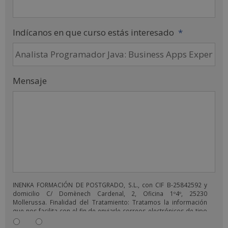
Indícanos en que curso estás interesado
*
Mensaje
INENKA FORMACIÓN DE POSTGRADO, S.L., con CIF B-25842592 y
domicilio C/ Domènech Cardenal, 2, Oficina 1º4º, 25230
Mollerussa. Finalidad del Tratamiento: Tratamos la información
que nos facilita con el fin de enviarle correos electrónicos de tipo
comercial relacionado con los productos ofrecidos y otros tipo
de productos que fueran de su interés. Legitimación del