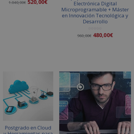
520,00
€
1.040,00
€
con
Electrónica Digital
5.00
de 5
Microprogramable + Máster
en Innovación Tecnológica y
Añadir al
Desarrollo
carrito
V
480,00
€
960,00
€
a
l
o
r
a
d
o
Añadir al carrito
c
o
n
0
d
e
5
Postgrado en Cloud
y Herramientas para