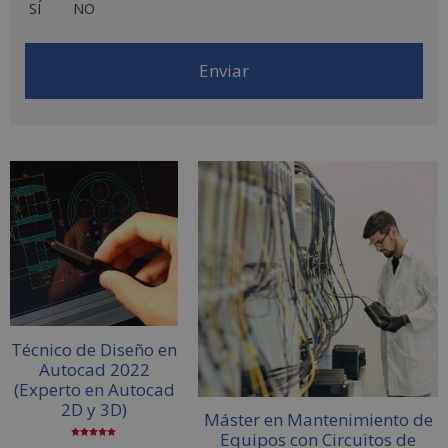
SÍ
NO
tratamiento: Consentimiento del interesado. Derechos: Puede
ejercitar sus derechos identificándose suficientemente,
dirigiéndose a la dirección comercial@escuelafintech.com. Para
más información consulte nuestra Política de Privacidad. Desea
recibir información comercial (vía telefónica y/o email):
A
l
t
e
r
n
a
t
i
Técnico de Diseño en
v
Autocad 2022
e
(Experto en Autocad
2D y 3D)
:
Máster en Mantenimiento de
Equipos con Circuitos de
Valorado