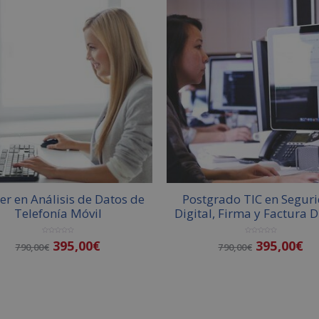
er en Análisis de Datos de
Postgrado TIC en Segur
Telefonía Móvil
Digital, Firma y Factura D
V
V
395,00
€
395,00
€
790,00
€
790,00
€
a
a
l
l
o
o
r
r
a
a
d
d
o
o
Añadir al carrito
Añadir al carrito
c
c
o
o
n
n
0
0
d
d
e
e
5
5