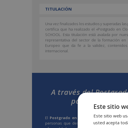
TITULACIÓN
Una vez finalizados los estudios y superadas la
certifica que ha realizado el «Postgrado en C
SCHOOL. Esta titulación está avalada por nues
representativa del sector de la formación en 
Europeo que da fe a la validez, contenidos 
internacional.
A través del Postgra
para trabajar e
Este sitio w
Este sitio web usa
El
Postgrado en Cloud y Herramientas pa
usted acepta toda
personas que deseen ampliar sus conocimien