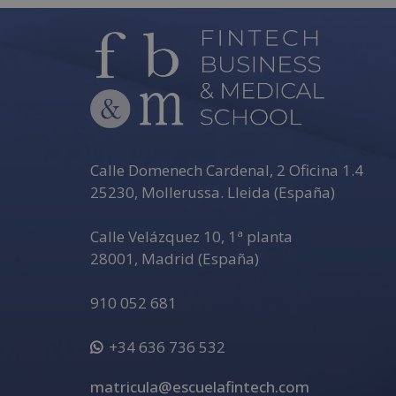
Calle Domenech Cardenal, 2 Oficina 1.4
25230
,
Mollerussa
.
Lleida (España)
Calle Velázquez 10, 1ª planta
28001
,
Madrid (España)
910 052 681
+34 636 736 532
matricula@escuelafintech.com