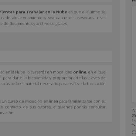
ientas para Trabajar en la Nube
es que el alumno se
ías de almacenamiento y sea capaz de asesorar a nivel
e de documentos y archivos digitales.
ajar en la Nube lo cursarás en modalidad
online
, en el que
l para darte la bienvenida y proporcionarte las claves de
rarás todo el material necesario para realizar la formación
 un curso de iniciación en línea para familiarizarse con su
de contacto de sus tutores, a quienes podrás consultar
IN
rmación.
25
1º
Tr
en
re