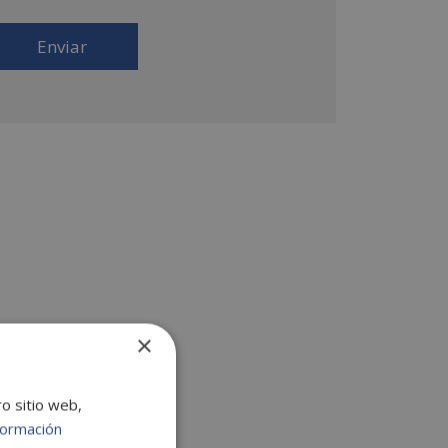
 productos que fueran de su interés. Legitimación
l tratamiento: Consentimiento del interesado.
erechos: Puede ejercitar sus derechos
entificándose suficientemente, dirigiéndose a la
rección comercial@escuelafintech.com. Para más
formación consulte nuestra Política de Privacidad.
sea recibir información comercial (vía telefónica y/o
ail):
×
ro sitio web,
formación