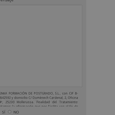
ENKA FORMACIÓN DE POSTGRADO, S.L., con CIF B-
842592 y domicilio C/ Domènech Cardenal, 2, Oficina
4º, 25230 Mollerussa. Finalidad del Tratamiento:
atamos la información que nos facilita con el fin de
viarle correos electrónicos de tipo comercial
SÍ
NO
lacionado con los productos ofrecidos y otros tipo