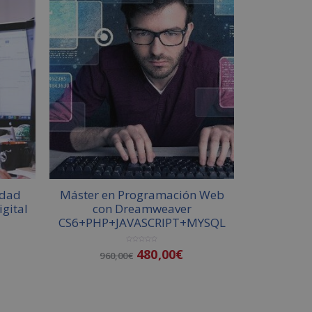
idad
Máster en Programación Web
igital
con Dreamweaver
CS6+PHP+JAVASCRIPT+MYSQL
V
480,00
€
960,00
€
a
l
o
r
a
d
o
Añadir al carrito
c
o
n
0