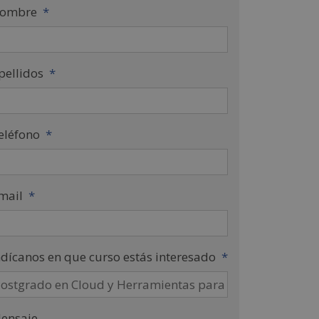
ombre
*
pellidos
*
eléfono
*
mail
*
ndícanos en que curso estás interesado
*
ensaje