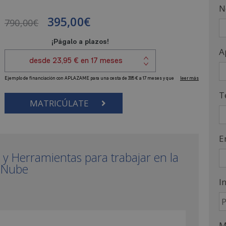
N
395,00
€
790,00
€
A
T
MATRICÚLATE
E
 y Herramientas para trabajar en la
Nube
I
M