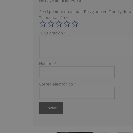
No hay valoraciones aún.
Sé el primero en valorar “Postgrado en Cloud y Herra
Tu puntuación
*
Tu valoración
*
Nombre
*
Correo electrónico
*
A
l