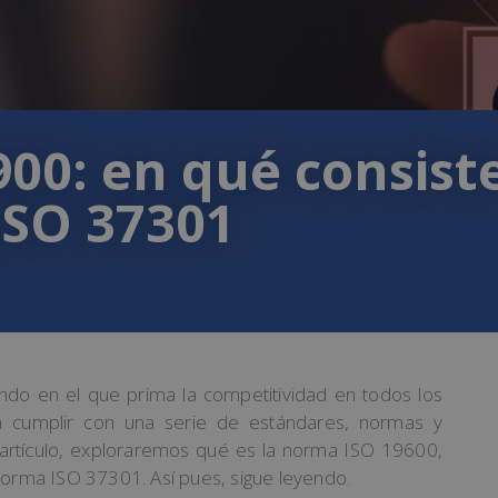
0: en qué consiste
ISO 37301
do en el que prima la competitividad en todos los
a cumplir con una serie de estándares, normas y
e artículo, exploraremos qué es la norma ISO 19600,
norma ISO 37301. Así pues, sigue leyendo.