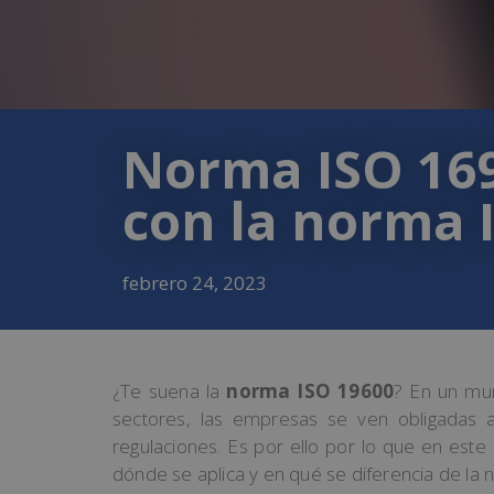
Norma ISO 1690
con la norma 
febrero 24, 2023
¿Te suena la
norma
ISO 19600
? En un mun
sectores, las empresas se ven obligadas 
regulaciones. Es por ello por lo que en est
dónde se aplica y en qué se diferencia de la 