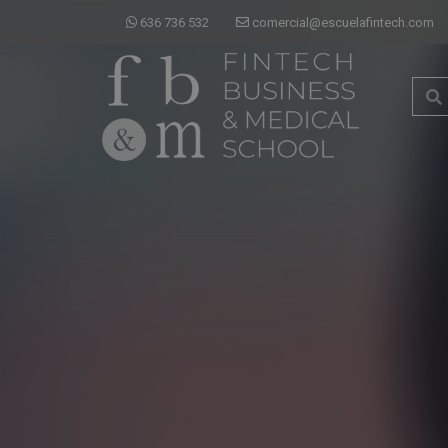
636 736 532
comercial@escuelafintech.com