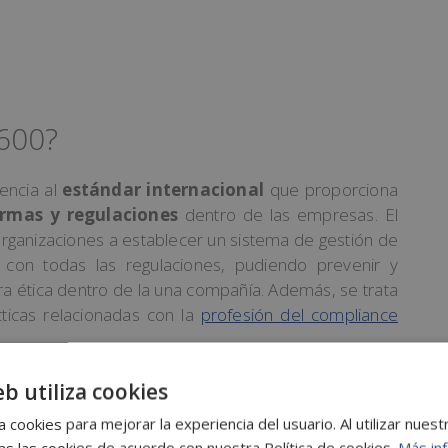
600?
encia al
estándar internacional
que proporciona
ormas y regulaciones
dentro de las empresas. El
organizaciones a establecer un sistema de gestión de
 con todas las regulaciones, pudiendo prevenir y
ura ética dentro de la una compañía. Además, se trata
ticas relacionadas con la
profesión del compliance
eb utiliza cookies
itos y las pautas para
desarrollar, implementar,
tión
del cumplimiento interno de una organización.
 cookies para mejorar la experiencia del usuario. Al utilizar nuest
s las cookies de acuerdo con nuestra Política de cookies.
Más in