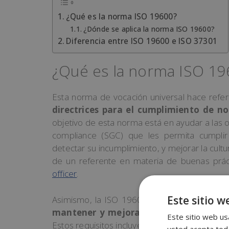
¿Qué es la norma ISO 19600?
¿Dónde se aplica la norma ISO 19600?
Diferencia entre ISO 19600 e ISO 37301
¿Qué es la norma ISO 19
Esta norma de vocación universal hace refer
directrices para el cumplimiento de n
objetivo de esta norma está en ayudar a las 
compliance (SGC) que les permita cumplir
detectar su incumplimiento, y mejorar la cult
de un referente en materia de buenas prác
officer
.
Este sitio w
Asimismo, la ISO 19600 establece los requis
mantener y mejorar un sistema de ges
Este sitio web usa
Estos requisitos incluyen:
usted acepta toda