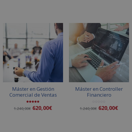
o
n
Añadir al carrito
c
0
o
d
n
e
0
5
d
e
5
Máster en Gestión
Máster en Controller
Comercial de Ventas
Financiero
Valorado
V
620,00
€
620,00
€
1.240,00
€
1.240,00
€
con
a
5.00
l
de 5
o
r
a
d
o
Añadir al carrito
Añadir al carrito
c
o
n
0