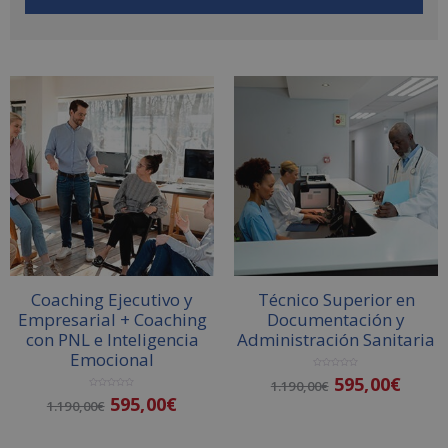
A
l
t
e
r
n
a
t
i
v
Coaching Ejecutivo y
Técnico Superior en
e
Empresarial + Coaching
Documentación y
:
con PNL e Inteligencia
Administración Sanitaria
Emocional
V
595,00
€
1.190,00
€
a
l
V
595,00
€
o
1.190,00
€
a
r
l
a
o
d
r
o
a
Añadir al carrito
c
d
o