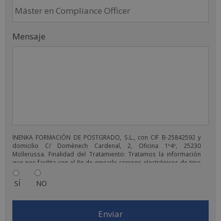
Mensaje
INENKA FORMACIÓN DE POSTGRADO, S.L., con CIF B-25842592 y
domicilio C/ Domènech Cardenal, 2, Oficina 1º4º, 25230
Mollerussa. Finalidad del Tratamiento: Tratamos la información
que nos facilita con el fin de enviarle correos electrónicos de tipo
comercial relacionado con los productos ofrecidos y otros tipo
de productos que fueran de su interés. Legitimación del
SÍ
NO
tratamiento: Consentimiento del interesado. Derechos: Puede
ejercitar sus derechos identificándose suficientemente,
dirigiéndose a la dirección comercial@escuelafintech.com. Para
más información consulte nuestra Política de Privacidad. Desea
recibir información comercial (vía telefónica y/o email):