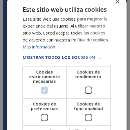
×
Officer
Este sitio web utiliza cookies
Estudiar compliance officer te abre las puertas a
Este sitio web usa cookies para mejorar la
muchos sectores del mercado laboral. Podrás trabajar
experiencia del usuario. Al utilizar nuestro
como responsable del cumplimiento normativo en
sitio web, usted acepta todas las cookies
cualquier empresa o como asesor penal, ya sea en la
de acuerdo con nuestra Política de cookies.
misma empresa, en una asesoría o en despachos y
Más información
bufetes de abogados. Asimismo, el sector financiero y
turístico, las empresas de seguros y las constructoras
MOSTRAR TODOS LOS SOCIOS
(4) →
son las que más demandan los servicios de un
controller jurídico.
Cookies
Cookies de
estrictamente
rendimiento
Perfil profesional del Compliance
necesarias
Officer
El
compiance officer
debe ser una persona honesta
Cookies de
Cookies de
e íntegra. Se trata de un perfil cada vez más
preferencias
funcionalidad
demandado en las empresas, y por ello debe denotar
saber trabajar en equipo pero también debe saber
trabajar por su propia cuenta. La profesionalidad y la