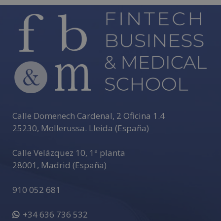
d
e
5
Calle Domenech Cardenal, 2 Oficina 1.4
25230
,
Mollerussa
.
Lleida (España)
Calle Velázquez 10, 1ª planta
28001
,
Madrid (España)
910 052 681
+34 636 736 532