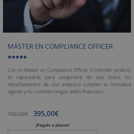
MÁSTER EN COMPLIANCE OFFICER
Valorado
7
con
4.86
de
5 en base
Con el Máster en Compliance Officer (Controller Jurídico)
a
valoracione
te capacitarás para asegurarte de que todos los
s de
clientes
departamentos de una empresa cumplen la normativa
vigente y no cometen ningún delito financiero.
395,00
€
790,00
€