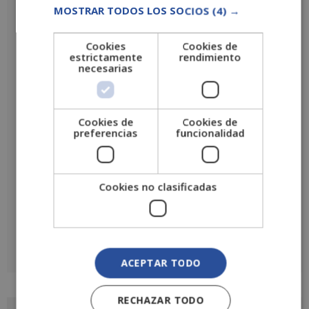
Productos Editoriales Multimedia”
MOSTRAR TODOS LOS SOCIOS
(4) →
Tu puntuación
*
Cookies
Cookies de
estrictamente
rendimiento
Tu valoración
*
necesarias
Cookies de
Cookies de
Nombre
*
preferencias
funcionalidad
Correo electrónico
*
Cookies no clasificadas
ACEPTAR TODO
A
l
t
RECHAZAR TODO
e