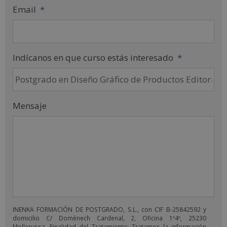
Email
*
Indícanos en que curso estás interesado
*
Mensaje
INENKA FORMACIÓN DE POSTGRADO, S.L., con CIF B-25842592 y
domicilio C/ Domènech Cardenal, 2, Oficina 1º4º, 25230
Mollerussa. Finalidad del Tratamiento: Tratamos la información