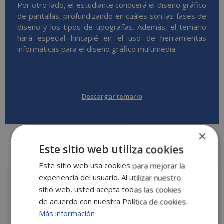
Por otro lado, el estudiante conocerá el diseño gráfico
de pantallas, profundizando en cuáles son las fases de
diseño y los tipos de tipografías. Además, el temario
hará especial hincapié en el uso de herramientas
informáticas para el diseño gráfico multimedia.
Descargar temario
×
Este sitio web utiliza cookies
Valoraciones (0)
Este sitio web usa cookies para mejorar la
experiencia del usuario. Al utilizar nuestro
Valoraciones
sitio web, usted acepta todas las cookies
No hay valoraciones aún.
de acuerdo con nuestra Política de cookies.
Más información
Sé el primero en valorar “Postgrado en Diseño Gráfico de