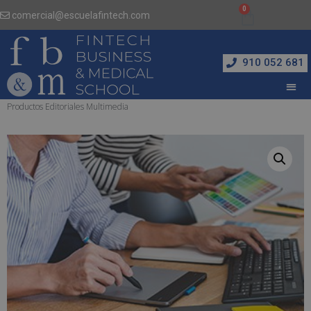
comercial@escuelafintech.com
910 052 681
Inicio
/
Marketing, Publicidad y Diseño
/ Postgrado en Diseño Gráfico de
Productos Editoriales Multimedia