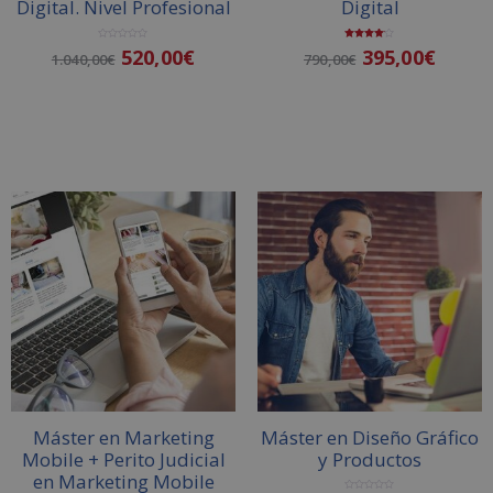
Digital. Nivel Profesional
Digital
:
V
Valorado
520,00
€
395,00
€
1.040,00
€
790,00
€
a
con
l
4.00
o
de 5
r
a
d
o
Añadir al carrito
Añadir al carrito
c
o
n
0
d
e
5
Máster en Marketing
Máster en Diseño Gráfico
Mobile + Perito Judicial
y Productos
en Marketing Mobile