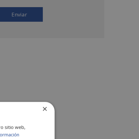
 productos que fueran de su interés. Legitimación
l tratamiento: Consentimiento del interesado.
erechos: Puede ejercitar sus derechos
entificándose suficientemente, dirigiéndose a la
rección comercial@escuelafintech.com. Para más
formación consulte nuestra Política de Privacidad.
sea recibir información comercial (vía telefónica y/o
ail):
×
ro sitio web,
formación