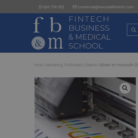
636 736 532
comercial@escuelafintech.com
Inicio
/
Marketing, Publicidad y Diseño
/ Máster en Impresión Dig