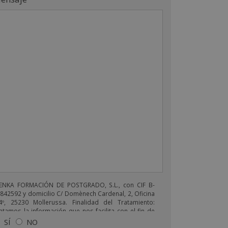
ENKA FORMACIÓN DE POSTGRADO, S.L., con CIF B-
842592 y domicilio C/ Domènech Cardenal, 2, Oficina
4º, 25230 Mollerussa. Finalidad del Tratamiento:
atamos la información que nos facilita con el fin de
viarle correos electrónicos de tipo comercial
SÍ
NO
lacionado con los productos ofrecidos y otros tipo