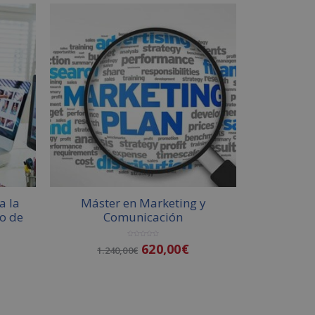
a la
Máster en Marketing y
so de
Comunicación
V
620,00
€
1.240,00
€
a
l
o
r
a
d
o
Añadir al carrito
c
o
n
0
d