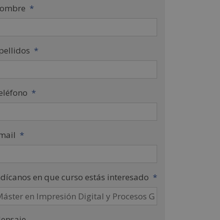
ombre
*
pellidos
*
eléfono
*
mail
*
ndícanos en que curso estás interesado
*
ensaje