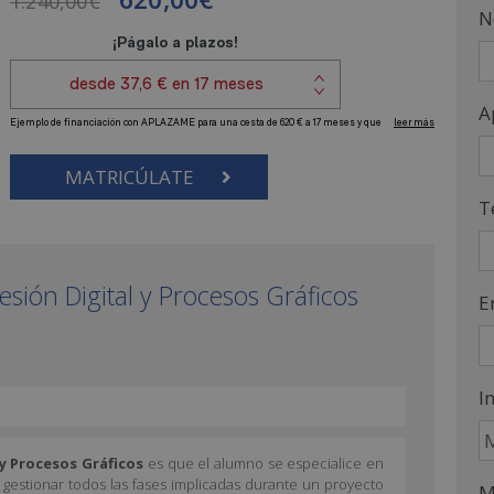
1.240,00
€
N
A
MATRICÚLATE
T
esión Digital y Procesos Gráficos
E
I
y Procesos Gráficos
es que el alumno se especialice en
e gestionar todos las fases implicadas durante un proyecto
M