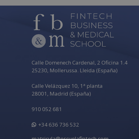
e
5
Calle Domenech Cardenal, 2 Oficina 1.4
25230
,
Mollerussa
.
Lleida (España)
Calle Velázquez 10, 1ª planta
28001
,
Madrid (España)
910 052 681
+34 636 736 532
matricula@escuelafintech.com