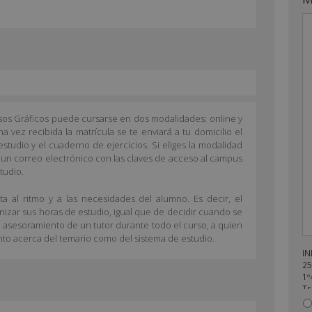
cesos Gráficos puede cursarse en dos modalidades: online y
na vez recibida la matrícula se te enviará a tu domicilio el
tudio y el cuaderno de ejercicios. Si eliges la modalidad
s un correo electrónico con las claves de acceso al campus
tudio.
a al ritmo y a las necesidades del alumno. Es decir, el
anizar sus horas de estudio, igual que de decidir cuando se
l asesoramiento de un tutor durante todo el curso, a quien
nto acerca del temario como del sistema de estudio.
IN
25
1º
Tr
en
re