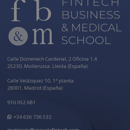
Calle Domenech Cardenal, 2 Oficina 1.4
25230
,
Mollerussa
.
Lleida (España)
Calle Velázquez 10, 1ª planta
28001
,
Madrid (España)
910 052 681
+34 636 736 532
matricula@escuelafintech.com