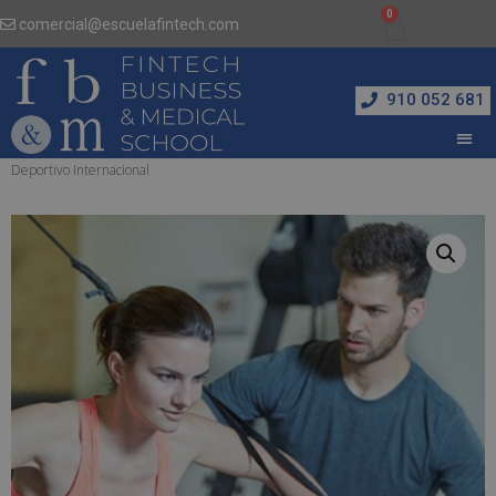
comercial@escuelafintech.com
910 052 681
Inicio
/
Actividades Físicas y Deportivas
/ Máster en Entrenador Personal y Coach
Deportivo Internacional