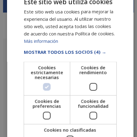
Este sitio web utiliza cookies
Este sitio web usa cookies para mejorar la
experiencia del usuario. Al utilizar nuestro
sitio web, usted acepta todas las cookies
Valoraciones (0)
de acuerdo con nuestra Política de cookies.
Más información
Valoraciones
MOSTRAR TODOS LOS SOCIOS
(4) →
No hay valoraciones aún.
Cookies
Cookies de
Sé el primero en valorar “Máster en Entrenador Personal y Coach
estrictamente
rendimiento
Deportivo Internacional”
necesarias
Tu puntuación
*
Tu valoración
*
Cookies de
Cookies de
preferencias
funcionalidad
Cookies no clasificadas
Nombre
*