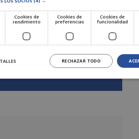
S LOS SOCIOS
(4) →
udiante aprenderá a adaptar la analítica web tradicional
del envío de emails, uso de aplicaciones o tipo de sistema
Cookies de
Cookies de
Cookies de
odos estos datos, el alumno podrá crear campañas de
e
rendimiento
preferencias
funcionalidad
añas de marketing online u offline. Además, el temario
 móviles y en las características que debe tener un sitio
és del teléfono móvil. Siguiendo esta línea, el alumno
onar un e-commerce móvil.
TALLES
RECHAZAR TODO
ACE
argar temario