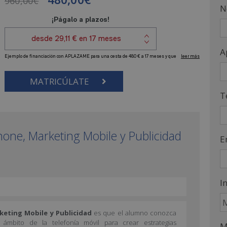
960,00
€
N
A
MATRICÚLATE
T
hone, Marketing Mobile y Publicidad
E
I
eting Mobile y Publicidad
es que el alumno conozca
 ámbito de la telefonía móvil para crear estrategias
M