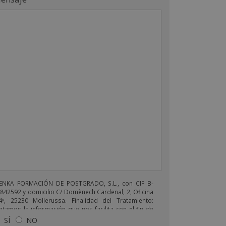
ENKA FORMACIÓN DE POSTGRADO, S.L., con CIF B-
842592 y domicilio C/ Domènech Cardenal, 2, Oficina
4º, 25230 Mollerussa. Finalidad del Tratamiento:
atamos la información que nos facilita con el fin de
viarle correos electrónicos de tipo comercial
SÍ
NO
lacionado con los productos ofrecidos y otros tipo