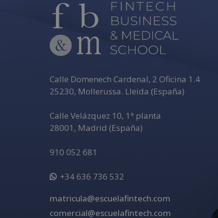
Calle Domenech Cardenal, 2 Oficina 1.4
25230
,
Mollerussa
.
Lleida (España)
Calle Velázquez 10, 1ª planta
28001
,
Madrid (España)
910 052 681
+34 636 736 532
matricula@escuelafintech.com
comercial@escuelafintech.com