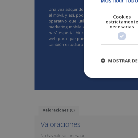
MOSTRAR TODO
Una vez adquiridos estos conocimientos, el est
al móvil, y así, podrá realizar un seguimiento 
Cookies
operativo que utilizan los usuarios. Con t
estrictament
necesarias
marketing mobile e integrarlas con otras camp
hará especial hincapié en las aplicaciones para
web para que puede verse correctamente a trav
también estudiará la banca móvil y cómo gesti
MOSTRAR DE
Desc
Valoraciones (0)
Valoraciones
No hay valoraciones aún.