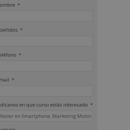
ombre
*
pellidos
*
eléfono
*
mail
*
ndícanos en que curso estás interesado
*
ensaje