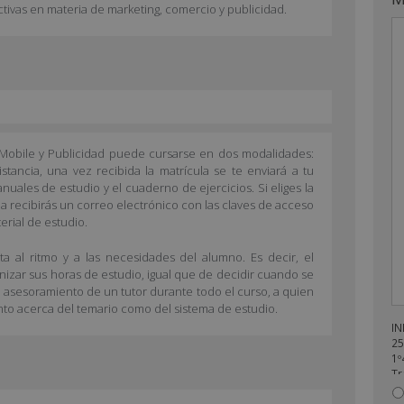
tivas en materia de marketing, comercio y publicidad.
 Mobile y Publicidad puede cursarse en dos modalidades:
istancia, una vez recibida la matrícula se te enviará a tu
nuales de estudio y el cuaderno de ejercicios. Si eliges la
a recibirás un correo electrónico con las claves de acceso
erial de estudio.
a al ritmo y a las necesidades del alumno. Es decir, el
anizar sus horas de estudio, igual que de decidir cuando se
l asesoramiento de un tutor durante todo el curso, a quien
nto acerca del temario como del sistema de estudio.
IN
25
1º
Tr
en
re