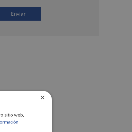
 productos que fueran de su interés. Legitimación
l tratamiento: Consentimiento del interesado.
erechos: Puede ejercitar sus derechos
entificándose suficientemente, dirigiéndose a la
rección comercial@escuelafintech.com. Para más
formación consulte nuestra Política de Privacidad.
sea recibir información comercial (vía telefónica y/o
ail):
×
ro sitio web,
formación