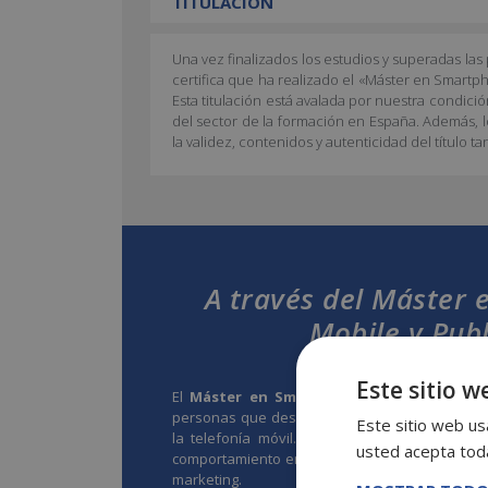
TITULACIÓN
Una vez finalizados los estudios y superadas la
certifica que ha realizado el «Máster en Smart
Esta titulación está avalada por nuestra condici
del sector de la formación en España. Además, l
la validez, contenidos y autenticidad del título t
A través del Máster
Mobile y Publ
Este sitio w
El
Máster en Smartphone, Marketing Mobi
personas que deseen especializarse en la ram
Este sitio web usa
la telefonía móvil. Durante la titulación, e
usted acepta toda
comportamiento en los consumidores para pod
marketing.