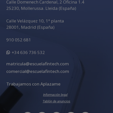
Calle Domenech Cardenal, 2 Oficina 1.4
25230
,
Mollerussa
.
Lleida (España)
Calle Velázquez 10, 1ª planta
28001
,
Madrid (España)
910 052 681
+34 636 736 532
matricula@escuelafintech.com
comercial@escuelafintech.com
Trabajamos con Aplazame
Información legal
Tablón de anuncios