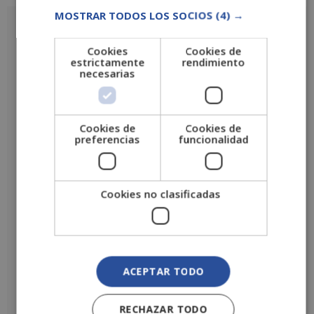
MOSTRAR TODOS LOS SOCIOS
(4) →
Valoraciones
Cookies
Cookies de
No hay valoraciones aún.
estrictamente
rendimiento
necesarias
Sé el primero en valorar “Máster en Diseño Gráfico y Productos”
Tu puntuación
*
Cookies de
Cookies de
Tu valoración
*
preferencias
funcionalidad
Cookies no clasificadas
Nombre
*
Correo electrónico
*
ACEPTAR TODO
RECHAZAR TODO