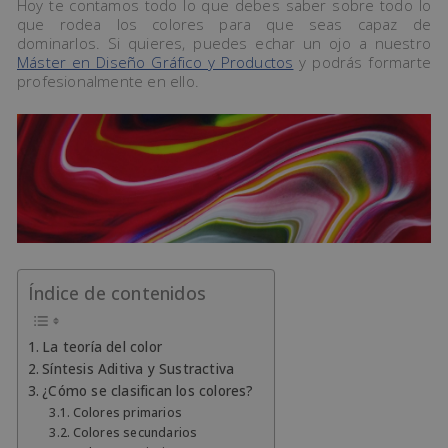
Hoy te contamos todo lo que debes saber sobre todo lo
que rodea los colores para que seas capaz de
dominarlos. Si quieres, puedes echar un ojo a nuestro
Máster en Diseño Gráfico y Productos
y podrás formarte
profesionalmente en ello.
Índice de contenidos
La teoría del color
Síntesis Aditiva y Sustractiva
¿Cómo se clasifican los colores?
Colores primarios
Colores secundarios