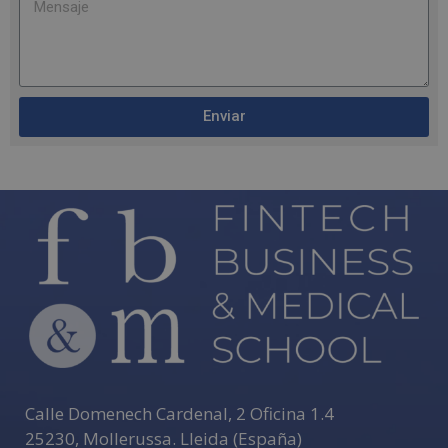
Enviar
A
l
t
e
r
n
a
t
i
v
e
Calle Domenech Cardenal, 2 Oficina 1.4
:
25230
,
Mollerussa
.
Lleida (España)