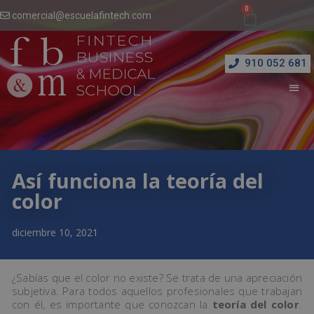
comercial@escuelafintech.com
910 052 681
Así funciona la teoría del
color
diciembre 10, 2021
¿Sabías que el color no existe? Se trata de una apreciación
subjetiva. Para todos aquellos profesionales que trabajan
con él, es importante que conozcan la
teoría del color
.