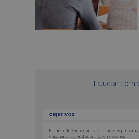
Estudiar For
OBJETIVOS
El curso de Formador de Formadores prepara al
enseñanza de profesionales en docencia.