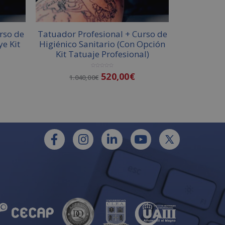
rso de
Tatuador Profesional + Curso de
ye Kit
Higiénico Sanitario (Con Opción
Kit Tatuaje Profesional)
V
520,00
€
1.040,00
€
a
l
o
r
a
d
o
Añadir al carrito
c
o
n
0
d
e
5