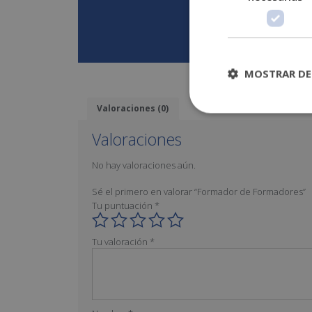
Desc
MOSTRAR DE
Valoraciones (0)
Valoraciones
No hay valoraciones aún.
Sé el primero en valorar “Formador de Formadores”
Tu puntuación
*
Tu valoración
*