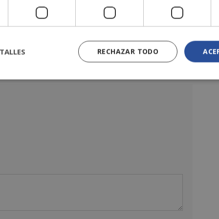
argar temario
TALLES
RECHAZAR TODO
ACE