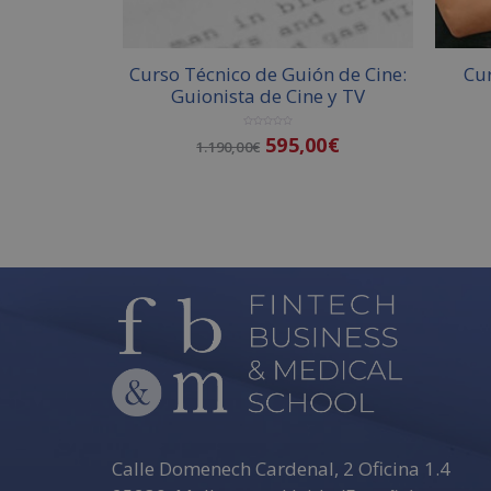
Curso Técnico de Guión de Cine:
Cur
Guionista de Cine y TV
V
595,00
€
1.190,00
€
a
l
o
r
a
d
o
Añadir al carrito
c
o
n
0
d
e
5
Calle Domenech Cardenal, 2 Oficina 1.4