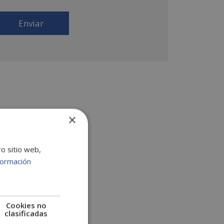
 productos que fueran de su interés. Legitimación
l tratamiento: Consentimiento del interesado.
erechos: Puede ejercitar sus derechos
entificándose suficientemente, dirigiéndose a la
rección comercial@escuelafintech.com. Para más
formación consulte nuestra Política de Privacidad.
sea recibir información comercial (vía telefónica y/o
ail):
×
ro sitio web,
formación
Cookies no
clasificadas