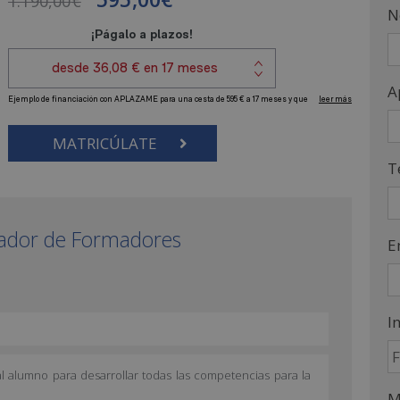
1.190,00
€
N
A
MATRICÚLATE
T
mador de Formadores
E
I
 alumno para desarrollar todas las competencias para la
M