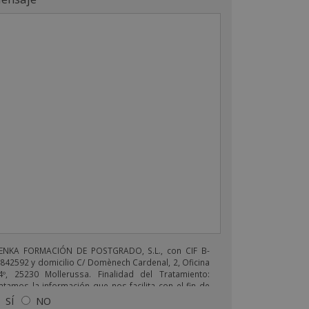
ENKA FORMACIÓN DE POSTGRADO, S.L., con CIF B-
842592 y domicilio C/ Domènech Cardenal, 2, Oficina
4º, 25230 Mollerussa. Finalidad del Tratamiento:
atamos la información que nos facilita con el fin de
viarle correos electrónicos de tipo comercial
SÍ
NO
lacionado con los productos ofrecidos y otros tipo