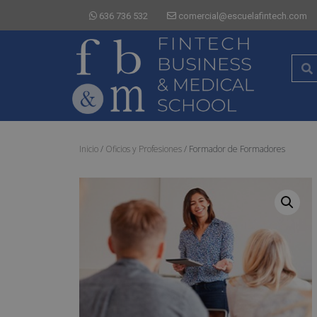
636 736 532
comercial@escuelafintech.com
Inicio
/
Oficios y Profesiones
/ Formador de Formadores