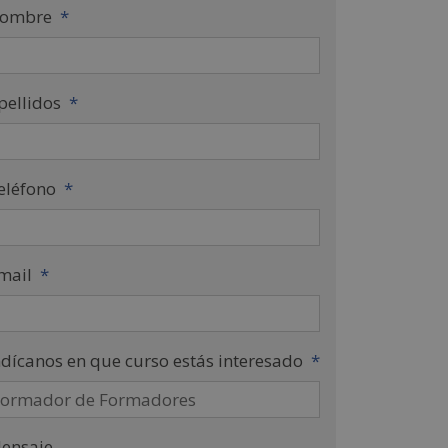
ombre
*
pellidos
*
eléfono
*
mail
*
ndícanos en que curso estás interesado
*
ensaje