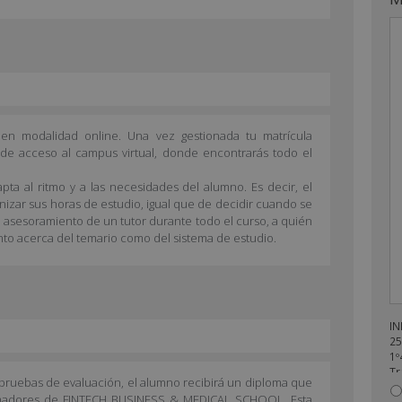
n modalidad online. Una vez gestionada tu matrícula
s de acceso al campus virtual, donde encontrarás todo el
pta al ritmo y a las necesidades del alumno. Es decir, el
anizar sus horas de estudio, igual que de decidir cuando se
l asesoramiento de un tutor durante todo el curso, a quién
nto acerca del temario como del sistema de estudio.
IN
25
1º
Tr
s pruebas de evaluación, el alumno recibirá un diploma que
en
ormadores de FINTECH BUSINESS & MEDICAL SCHOOL. Esta
re