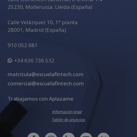
:
25230
,
Mollerussa
.
Lleida (España)
Calle Velázquez 10, 1ª planta
28001
,
Madrid (España)
910 052 681
+34 636 736 532
matricula@escuelafintech.com
comercial@escuelafintech.com
Trabajamos con Aplazame
Información legal
Tablón de anuncios