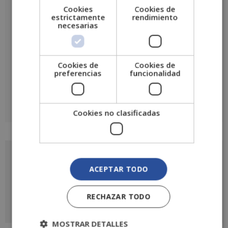
Cookies
Cookies de
Nombre
*
estrictamente
rendimiento
necesarias
Correo electrónico
*
Cookies de
Cookies de
preferencias
funcionalidad
Cookies no clasificadas
A
l
t
e
r
Solicita más información
n
ACEPTAR TODO
a
de
t
i
este curso
RECHAZAR TODO
v
e
:
MOSTRAR DETALLES