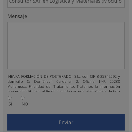
Mensaje
INENKA FORMACIÓN DE POSTGRADO, S.L., con CIF B-25842592 y
domicilio C/ Domènech Cardenal, 2, Oficina 1º4º, 25230
Mollerussa. Finalidad del Tratamiento: Tratamos la información
que nos facilita con el fin de enviarle correos electrónicos de tipo
comercial relacionado con los productos ofrecidos y otros tipo
de productos que fueran de su interés. Legitimación del
SÍ
NO
tratamiento: Consentimiento del interesado. Derechos: Puede
ejercitar sus derechos identificándose suficientemente,
dirigiéndose a la dirección comercial@escuelafintech.com. Para
más información consulte nuestra Política de Privacidad. Desea
recibir información comercial (vía telefónica y/o email):