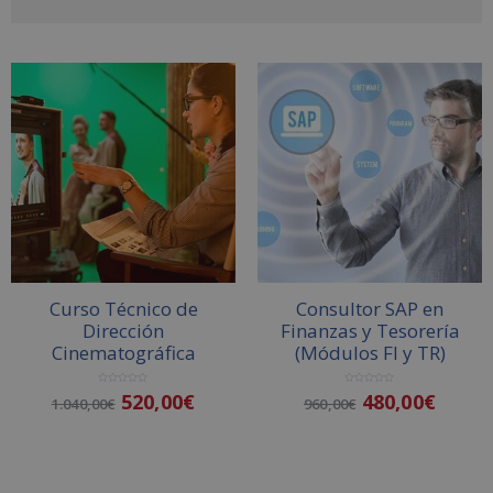
A
l
t
e
r
n
a
t
i
v
Curso Técnico de
Consultor SAP en
e
Dirección
Finanzas y Tesorería
:
Cinematográfica
(Módulos FI y TR)
V
V
520,00
€
480,00
€
1.040,00
€
960,00
€
a
a
l
l
o
o
r
r
a
a
d
d
o
o
Añadir al carrito
Añadir al carrito
c
c
o
o
n
n
0
0