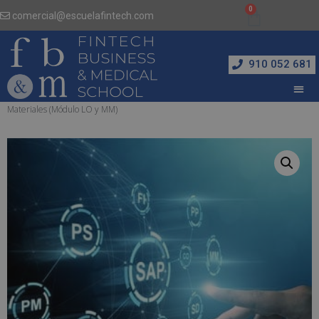
comercial@escuelafintech.com
910 052 681
Inicio
/
Administración y Dirección de Empresas
/ Consultor SAP en Logística y
Materiales (Módulo LO y MM)