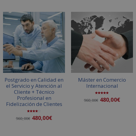
d
d
e
e
5
5
Postgrado en Calidad en
Máster en Comercio
el Servicio y Atención al
Internacional
Cliente + Técnico
Profesional en
Valorado
480,00
€
960,00
€
con
5.00
Fidelización de Clientes
de 5
Valorado
480,00
€
Añadir al carrito
960,00
€
con
4.00
de 5
Añadir al carrito