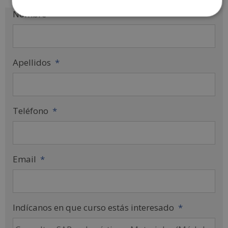
Nombre
*
Apellidos
*
Teléfono
*
Email
*
Indícanos en que curso estás interesado
*