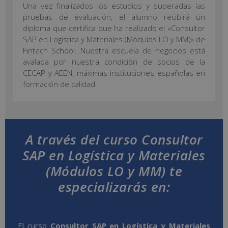
Una vez finalizados los estudios y superadas las
pruebas de evaluación, el alumno recibirá un
diploma que certifica que ha realizado el «Consultor
SAP en Logística y Materiales (Módulos LO y MM)» de
Fintech School. Nuestra escuela de negocios está
avalada por nuestra condición de socios de la
CECAP y AEEN, máximas instituciones españolas en
formación de calidad.
A través del curso Consultor
SAP en Logística y Materiales
(Módulos LO y MM) te
especializarás en:
El curso
Consultor SAP en Logística y Materiales