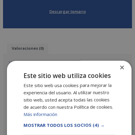
Descargar temario
Valoraciones (0)
Valoraciones
×
Este sitio web utiliza cookies
No hay valoraciones aún.
Este sitio web usa cookies para mejorar la
Sé el primero en valorar “Consultor SAP en Logística y Materiales
(Módulo LO y MM)”
experiencia del usuario. Al utilizar nuestro
Tu puntuación
*
sitio web, usted acepta todas las cookies
de acuerdo con nuestra Política de cookies.
Tu valoración
*
Más información
MOSTRAR TODOS LOS SOCIOS
(4) →