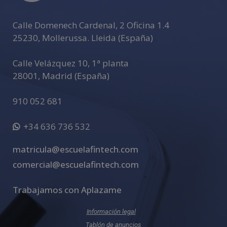
v
e
Calle Domenech Cardenal, 2 Oficina 1.4
:
25230
,
Mollerussa
.
Lleida (España)
Calle Velázquez 10, 1ª planta
28001
,
Madrid (España)
910 052 681
+34 636 736 532
matricula@escuelafintech.com
comercial@escuelafintech.com
Trabajamos con Aplazame
Información legal
Tablón de anuncios