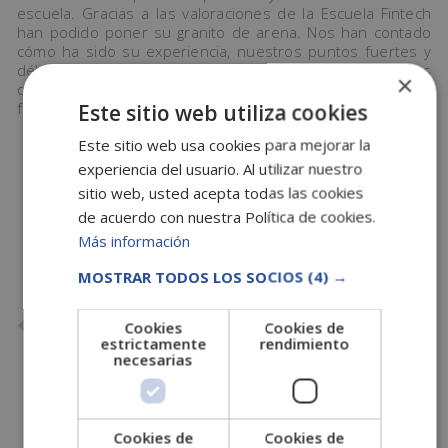
escuela. Gracias a las valoraciones de la Escuela Fintech
han podido poner su granito de arena. Nos han contado
cómo ha sido su experiencia, nuestros puntos fuertes y
débiles para seguir mejorando. Nuestro mayor logro es
×
que nuestros alumnos acaben satisfechos con sus
formaciones.
Este sitio web utiliza cookies
Este sitio web usa cookies para mejorar la
experiencia del usuario. Al utilizar nuestro
COMPARTE ESTE POST
sitio web, usted acepta todas las cookies
de acuerdo con nuestra Política de cookies.
Más información
MOSTRAR TODOS LOS SOCIOS
(4) →
ANTERIOR
SIGUIENTE
Cookies
Cookies de
Análisis cualitativo en marketing
¿Las agencias de publicidad, cómo funcionan?
estrictamente
rendimiento
necesarias
Cookies de
Cookies de