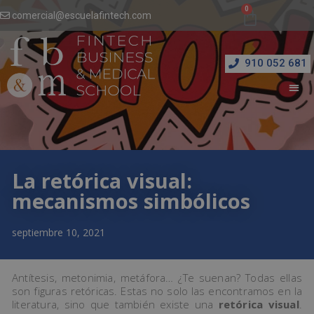
comercial@escuelafintech.com
910 052 681
La retórica visual:
mecanismos simbólicos
septiembre 10, 2021
Antítesis, metonimia, metáfora… ¿Te suenan? Todas ellas
son figuras retóricas. Estas no solo las encontramos en la
literatura, sino que también existe una
retórica visual
.