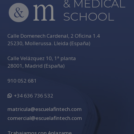
a
t
i
v
e
Calle Domenech Cardenal, 2 Oficina 1.4
:
25230
,
Mollerussa
.
Lleida (España)
Calle Velázquez 10, 1ª planta
28001
,
Madrid (España)
910 052 681
+34 636 736 532
matricula@escuelafintech.com
comercial@escuelafintech.com
Trabajamos con Aplazame