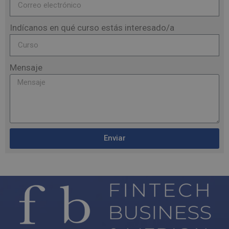
Indícanos en qué curso estás interesado/a
Mensaje
Enviar
A
l
t
e
r
n