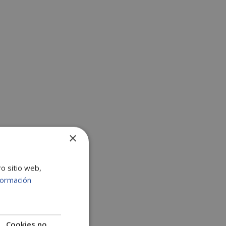
:
×
ro sitio web,
formación
Cookies no