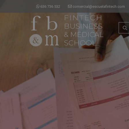
636 736 532
comercial@escuelafintech.com