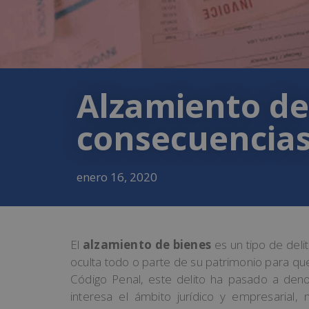
Alzamiento de 
consecuencia
enero 16, 2020
El
alzamiento de bienes
es un tipo de del
oculta todo o parte de su patrimonio para qu
Código Penal, este delito ha pasado a denom
interesa el ámbito jurídico y empresarial