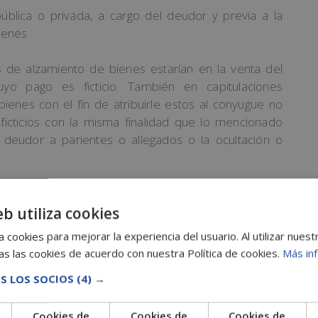
pública o privada, a cargo del deudor y previa a la
ienes.
 de alzamiento de bienes estarían en la venta del
o pago es ficticio. También en capitulaciones
ienes con el fin de atribuirle estos al conyugue no
 ficticios con la misma finalidad que lo mencionado
 deudor a parientes o allegados o la ocultación o
ienes y sus penas
eb utiliza cookies
inidos los distintos tipos
delitos de frustración de
 cookies para mejorar la experiencia del usuario. Al utilizar nuest
 castigados. Estas se aplicarán en cualquier tipo de
s las cookies de acuerdo con nuestra Política de cookies.
Más in
de un préstamo o hipoteca. También en los casos que
S LOS SOCIOS
(4) →
abajadores. Es decir, si el empresario quiere eludir
vés de la ocultación de patrimonio. Asimismo, se
Cookies de
Cookies de
Cookies de