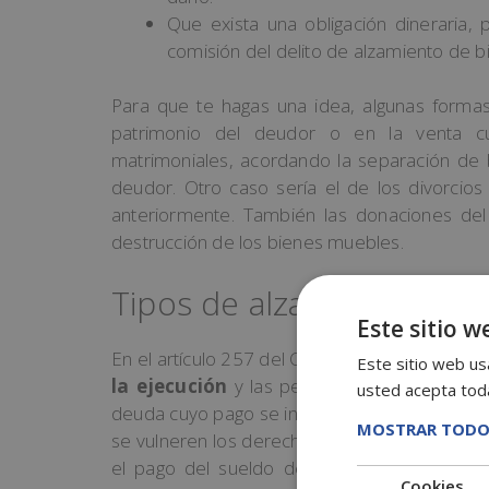
Que exista una obligación dineraria, 
comisión del delito de alzamiento de b
Para que te hagas una idea, algunas formas
patrimonio del deudor o en la venta cuy
matrimoniales, acordando la separación de b
deudor. Otro caso sería el de los divorcios
anteriormente. También las donaciones del
destrucción de los bienes muebles.
Tipos de alzamiento de b
Este sitio w
En el artículo 257 del Código Penal vienen def
Este sitio web usa
la ejecución
y las penas con las que están
usted acepta toda
deuda cuyo pago se intente eludir, como el 
MOSTRAR TODO
se vulneren los derechos económicos de los tr
el pago del sueldo de sus empleados a tra
Cookies