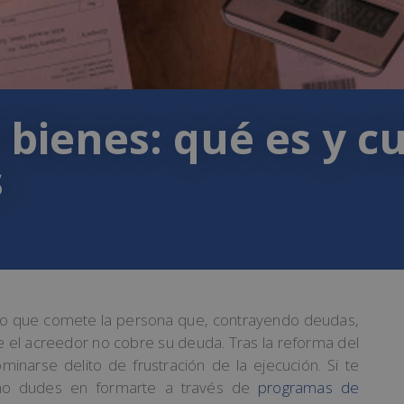
bienes: qué es y cu
s
ito que comete la persona que, contrayendo deudas,
e el acreedor no cobre su deuda. Tras la reforma del
inarse delito de frustración de la ejecución. Si te
, no dudes en formarte a través de
programas de