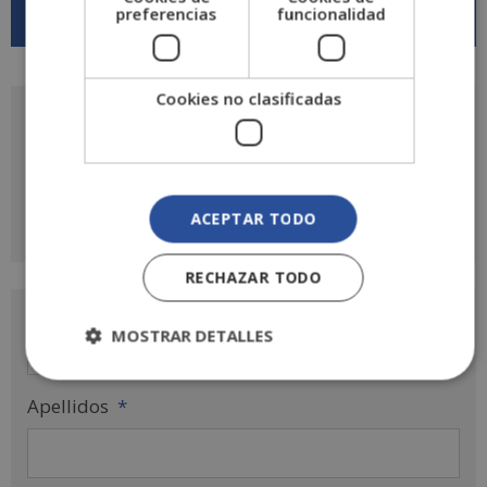
preferencias
funcionalidad
Cookies no clasificadas
Solicita más información
de
este curso
ACEPTAR TODO
RECHAZAR TODO
Nombre
*
MOSTRAR DETALLES
Apellidos
*