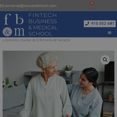
comercial@escuelafintech.com
910 052 681
Inicio
/
Salud, Industria Farmacéutica y Veterinaria
/ Máster de Auxiliar de Ayuda
a Domicilio y Auxiliar de Enfermería de Geriatría