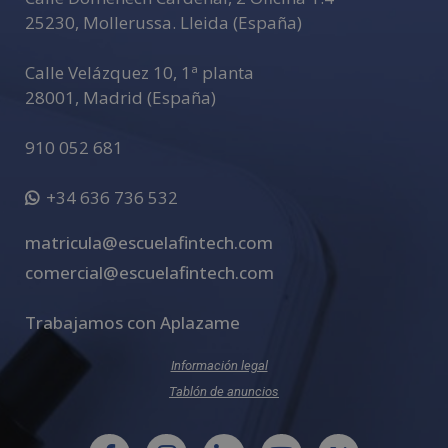
25230
,
Mollerussa
.
Lleida (España)
Calle Velázquez 10, 1ª planta
28001
,
Madrid (España)
910 052 681
+34 636 736 532
matricula@escuelafintech.com
comercial@escuelafintech.com
Trabajamos con Aplazame
Información legal
Tablón de anuncios