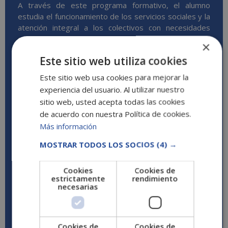
A través de este programa formativo, el alumno
estudia el funcionamiento de los servicios sociales y la
atención integral a los colectivos con necesidades
especiales. Asimismo, profundizará en el concepto de
×
envejecimiento teniendo en cuenta los factores
Este sitio web utiliza cookies
sociales y psicológicos que influyen en la vejez.
Este sitio web usa cookies para mejorar la
Una vez identificadas las necesidades de las personas
experiencia del usuario. Al utilizar nuestro
mayores y discapacitadas, el estudiante conocerá las
sitio web, usted acepta todas las cookies
funciones del profesional que brinda ayuda a domicilio
de acuerdo con nuestra Política de cookies.
y aprenderá a aplicar programas sociosanitarios
Más información
adecuados a las necesidades de cada colectivo.
MOSTRAR TODOS LOS SOCIOS
(4) →
*El contenido se encuentra orientado hacia la adquisición de
formación teórica complementaria. Esta formación no conduce
Cookies
Cookies de
a la obtención de una titulación oficial.
estrictamente
rendimiento
necesarias
Descargar temario
Cookies de
Cookies de