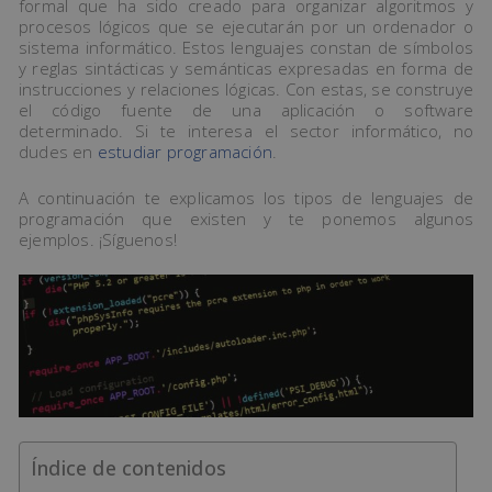
formal que ha sido creado para organizar algoritmos y
procesos lógicos que se ejecutarán por un ordenador o
sistema informático. Estos lenguajes constan de símbolos
y reglas sintácticas y semánticas expresadas en forma de
instrucciones y relaciones lógicas. Con estas, se construye
el código fuente de una aplicación o software
determinado. Si te interesa el sector informático, no
dudes en
estudiar programación
.
A continuación te explicamos los tipos de lenguajes de
programación que existen y te ponemos algunos
ejemplos. ¡Síguenos!
Índice de contenidos