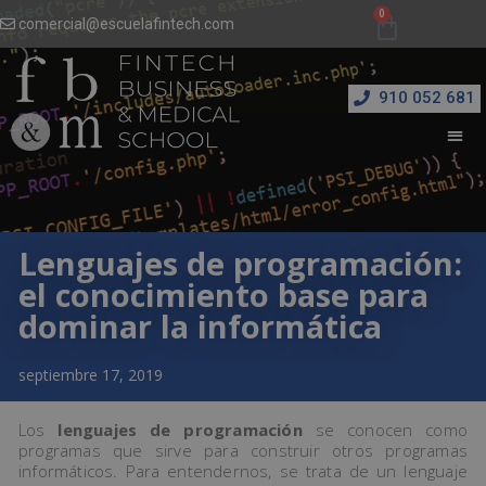
comercial@escuelafintech.com
910 052 681
Lenguajes de programación:
el conocimiento base para
dominar la informática
septiembre 17, 2019
Los
lenguajes de programación
se conocen como
programas que sirve para construir otros programas
informáticos. Para entendernos, se trata de un lenguaje