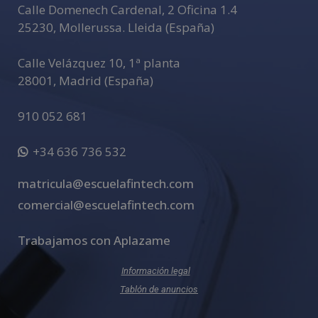
Calle Domenech Cardenal, 2 Oficina 1.4
:
25230
,
Mollerussa
.
Lleida (España)
Calle Velázquez 10, 1ª planta
28001
,
Madrid (España)
910 052 681
+34 636 736 532
matricula@escuelafintech.com
comercial@escuelafintech.com
Trabajamos con Aplazame
Información legal
Tablón de anuncios