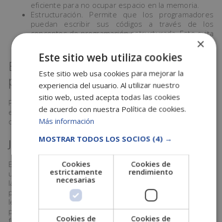
eficiente para no ocupar espacio en la memoria.
Estructuración. Permite que los programadores
puedan escribir sus códigos a través de los
conceptos de programación estructurada. Esto evita
×
la creación de errores.
Este sitio web utiliza cookies
Ejemplos de lenguajes de
Este sitio web usa cookies para mejorar la
programación
experiencia del usuario. Al utilizar nuestro
sitio web, usted acepta todas las cookies
Para que te hagas una idea, aquí te dejamos algunos
de acuerdo con nuestra Política de cookies.
ejemplos de los lenguajes de programación más
Más información
conocidos:
MOSTRAR TODOS LOS SOCIOS
(4) →
Java
Cookies
Cookies de
Este lenguaje de programación es uno de los más
estrictamente
rendimiento
utilizados en todo el mundo. Desde 2001 se mantiene en
necesarias
las primeras posiciones como lenguaje favorito de los
programadores y se caracteriza por su simplicidad y
legibilidad. Además, su popularidad se debe a la
permanencia que ofrece, ya que asegura el
Cookies de
Cookies de
funcionamiento continuado de las aplicaciones que lo