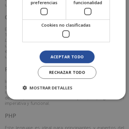
preferencias
funcionalidad
utilizan.
Cobol
Cookies no clasificadas
Este lenguaje de programación universal fue creado en
1959. Su acrónimo significa
Common Business-Oriented
Language
(Lenguaje común orientado a los negocios) y se
utiliza para la informática de gestión empresarial. Por
ejemplo, el Cobol es el principal lenguaje de programación
utilizado en el sector de la banca.
ACEPTAR TODO
Python
RECHAZAR TODO
Ideal para principiantes, ya que se caracteriza por su
simpleza, legibilidad y similitud con el inglés. Es
MOSTRAR DETALLES
multiplataforma, multiparadigma y de propósito general, es
decir, soporta la orientación a objetos, la programación
imperativa y funcional.
PHP
Este lenguaje es ideal para principiantes y expertos del