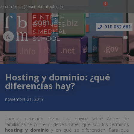
comercial@escuelafintech.com
910 052 681
Hosting y dominio: ¿qué
diferencias hay?
noviembre 21, 2019
¿Tienes pensado crear una página web? Antes de
familiarizarte con ello, debes saber qué son los términos
hosting y dominio
y en qué se diferencian. Para que