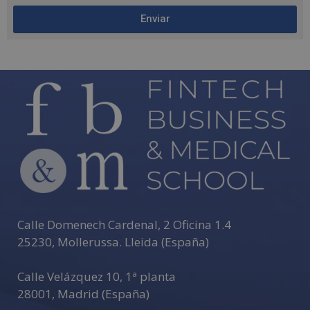
Enviar
A
l
t
e
r
n
a
t
i
v
e
Calle Domenech Cardenal, 2 Oficina 1.4
:
25230
,
Mollerussa
.
Lleida (España)
Calle Velázquez 10, 1ª planta
28001
,
Madrid (España)