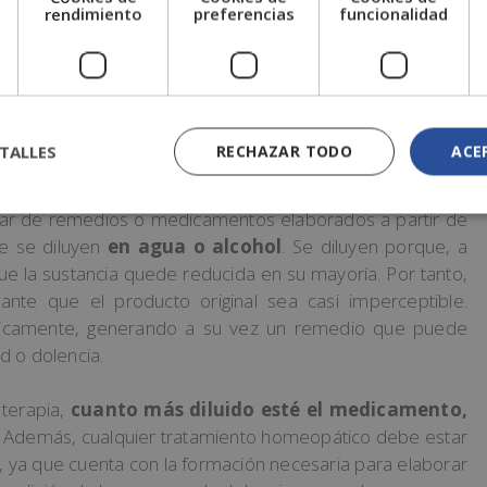
e
rendimiento
preferencias
funcionalidad
TALLES
RECHAZAR TODO
ACE
meopático?
tar de remedios o medicamentos elaborados a partir de
ue se diluyen
en agua o alcohol
. Se diluyen porque, a
e la sustancia quede reducida en su mayoría. Por tanto,
tante que el producto original sea casi imperceptible.
rgicamente, generando a su vez un remedio que puede
d o dolencia.
 terapia,
cuanto más diluido esté el medicamento,
o. Además, cualquier tratamiento homeopático debe estar
ya que cuenta con la formación necesaria para elaborar