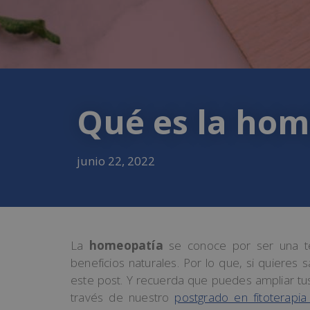
Qué es la home
junio 22, 2022
La
homeopatía
se conoce por ser una ter
beneficios naturales. Por lo que, si quiere
este post. Y recuerda que puedes ampliar tus
través de nuestro
postgrado en fitoterapi