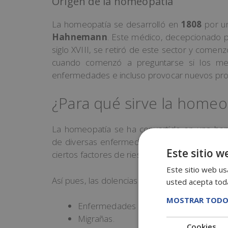
Origen de la homeopatía
La homeopatía se desarrolló en
1808
por u
Hahnemann
. Este médico, decepcionado 
siglo XVIII, se retiró de este sector y comen
cuando comenzó a preguntarse si los me
enfermedades e incluso provocar nuevos pr
¿Para qué sirve la homeo
La homeopatía se ha convertido en una her
de diversas enfermedades, a la vez que p
Este sitio w
ciertos factores de riesgo.
Este sitio web usa
Así pues, las dolencias con las que se suele 
usted acepta toda
MOSTRAR TODO
Enfermedades reumáticas.
Migrañas.
Cookies