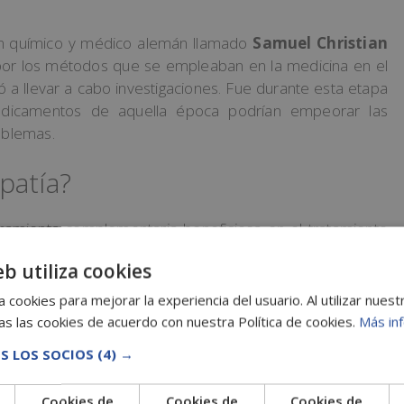
n químico y médico alemán llamado
Samuel Christian
por los métodos que se empleaban en la medicina en el
zó a llevar a cabo investigaciones. Fue durante esta etapa
dicamentos de aquella época podrían empeorar las
oblemas.
patía?
ramienta complementaria beneficiosa en el tratamiento
uede
usarse de forma preventiva
cuando se conocen
eb utiliza cookies
 cookies para mejorar la experiencia del usuario. Al utilizar nuest
tratar con homeopatía son:
s las cookies de acuerdo con nuestra Política de cookies.
Más in
S LOS SOCIOS
(4) →
Cookies de
Cookies de
Cookies de