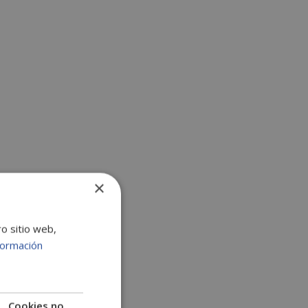
:
×
ro sitio web,
formación
Cookies no