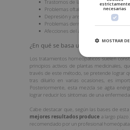
Trastornos de la circulación.
estrictament
necesarias
Problemas oftalmológicos.
Depresión y ansiedad.
Problemas dermatológicos.
Afecciones del aparato digestivo.
MOSTRAR DE
¿En qué se basa un tratamiento ho
Los tratamientos homeopáticos suelen cons
principios activos de plantas medicinales, q
través de este método, se pretende lograr qu
tras diluirlo en varias ocasiones, es impor
Posteriormente, esta mezcla se agita ené
lograr reducir los síntomas de una enfermeda
Cabe destacar que, según las bases de esta
mejores resultados produce
a largo plaz
recomendado por un profesional homeópata, 