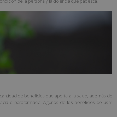
ondición de la persona y la dolencia que padezca.
cantidad de beneficios que aporta a la salud, además de
acia o parafarmacia. Algunos de los beneficios de usar