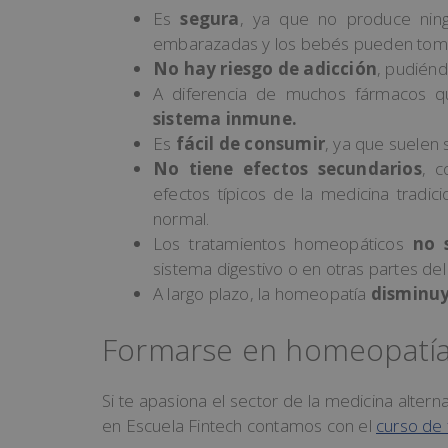
Es
segura
, ya que no produce ning
embarazadas y los bebés pueden toma
No hay riesgo de adicción
, pudién
A diferencia de muchos fármacos q
sistema inmune.
Es
fácil de consumir
, ya que suelen 
No tiene efectos secundarios
, c
efectos típicos de la medicina tradic
normal.
Los tratamientos homeopáticos
no s
sistema digestivo o en otras partes de
A largo plazo, la homeopatía
disminuy
Formarse en homeopatía 
Si te apasiona el sector de la medicina alter
en Escuela Fintech contamos con el
curso de 