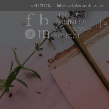
636 736 532
comercial@escuelafintech.com