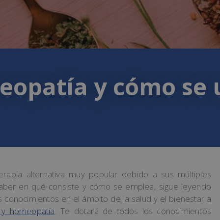
opatía y cómo se u
apia alternativa muy popular debido a sus múltiples
s saber en qué consiste y cómo se emplea, sigue leyendo
 conocimientos en el ámbito de la salud y el bienestar a
a y homeopatía
. Te dotará de todos los conocimientos