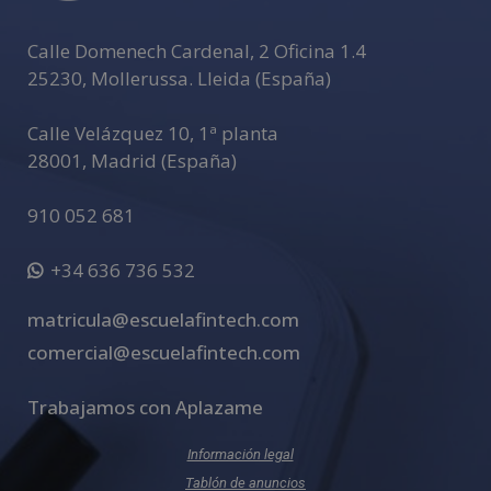
v
e
Calle Domenech Cardenal, 2 Oficina 1.4
:
25230
,
Mollerussa
.
Lleida (España)
Calle Velázquez 10, 1ª planta
28001
,
Madrid (España)
910 052 681
+34 636 736 532
matricula@escuelafintech.com
comercial@escuelafintech.com
Trabajamos con Aplazame
Información legal
Tablón de anuncios