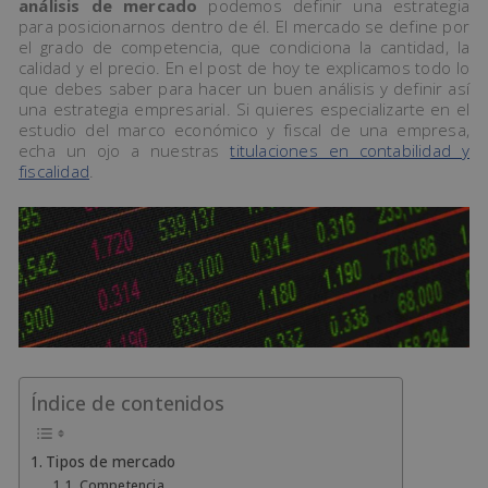
análisis de mercado
podemos definir una estrategia
para posicionarnos dentro de él. El mercado se define por
el grado de competencia, que condiciona la cantidad, la
calidad y el precio. En el post de hoy te explicamos todo lo
que debes saber para hacer un buen análisis y definir así
una estrategia empresarial. Si quieres especializarte en el
estudio del marco económico y fiscal de una empresa,
echa un ojo a nuestras
titulaciones en contabilidad y
fiscalidad
.
Índice de contenidos
Tipos de mercado
Competencia