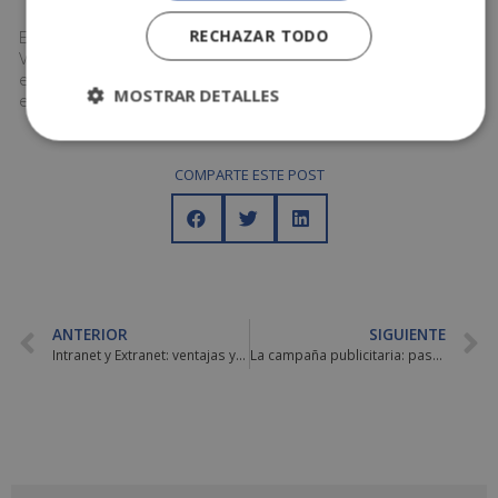
RECHAZAR TODO
Existen otros puntos de deberemos tener en cuneta una.
Vez hagamos un análisis de mercado. Puntos clave como
el nivel tecnológico, las intervenciones administrativas o la
MOSTRAR DETALLES
estacionalidad del producto.
COMPARTE ESTE POST
ANTERIOR
SIGUIENTE
Intranet y Extranet: ventajas y diferencias
La campaña publicitaria: pasos a seguir