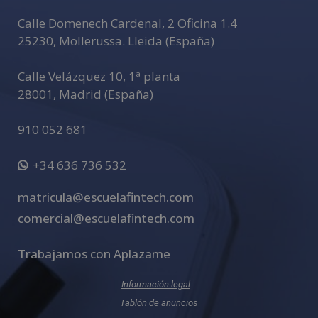
e
Calle Domenech Cardenal, 2 Oficina 1.4
:
25230
,
Mollerussa
.
Lleida (España)
Calle Velázquez 10, 1ª planta
28001
,
Madrid (España)
910 052 681
+34 636 736 532
matricula@escuelafintech.com
comercial@escuelafintech.com
Trabajamos con Aplazame
Información legal
Tablón de anuncios