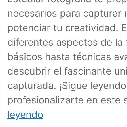
necesarios para capturar
potenciar tu creatividad. 
diferentes aspectos de la
básicos hasta técnicas a
descubrir el fascinante u
capturada. ¡Sigue leyend
profesionalizarte en este 
¿Por
leyendo
qué
estudiar